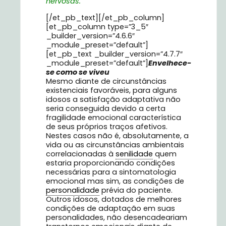
nervosas.
[/et_pb_text][/et_pb_column]
[et_pb_column type=”3_5″
_builder_version=”4.6.6″
_module_preset=”default”]
[et_pb_text _builder_version=”4.7.7″
_module_preset=”default”]
Envelhece-
se como se viveu
Mesmo diante de circunstâncias
existenciais favoráveis, para alguns
idosos a satisfação adaptativa não
seria conseguida devido a certa
fragilidade emocional característica
de seus próprios traços afetivos.
Nestes casos não é, absolutamente, a
vida ou as circunstâncias ambientais
correlacionadas à
senilidade
quem
estaria proporcionando condições
necessárias para a sintomatologia
emocional mas sim, as condições de
personalidade
prévia do paciente.
Outros idosos, dotados de melhores
condições de adaptação em suas
personalidades, não desencadeariam