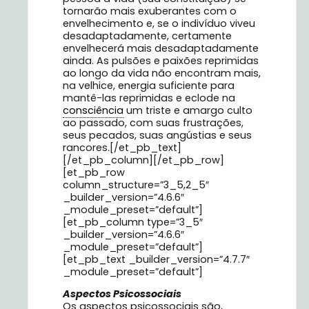
tornarão mais exuberantes com o
envelhecimento e, se o indivíduo viveu
desadaptadamente, certamente
envelhecerá mais desadaptadamente
ainda. As pulsões e paixões reprimidas
ao longo da vida não encontram mais,
na velhice, energia suficiente para
mantê-las reprimidas e eclode na
consciência
um triste e amargo culto
ao passado, com suas frustrações,
seus pecados, suas angústias e seus
rancores.[/et_pb_text]
[/et_pb_column][/et_pb_row]
[et_pb_row
column_structure=”3_5,2_5″
_builder_version=”4.6.6″
_module_preset=”default”]
[et_pb_column type=”3_5″
_builder_version=”4.6.6″
_module_preset=”default”]
[et_pb_text _builder_version=”4.7.7″
_module_preset=”default”]
Aspectos Psicossociais
Os aspectos psicossociais são,