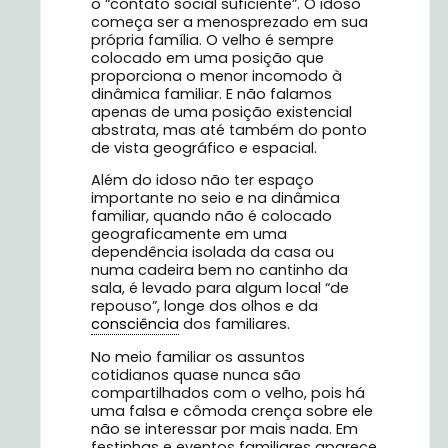
o “contato social suficiente”. O idoso
começa ser a menosprezado em sua
própria família. O velho é sempre
colocado em uma posição que
proporciona o menor incomodo à
dinâmica familiar. E não falamos
apenas de uma posição existencial
abstrata, mas até também do ponto
de vista geográfico e espacial.
Além do idoso não ter espaço
importante no seio e na dinâmica
familiar, quando não é colocado
geograficamente em uma
dependência isolada da casa ou
numa cadeira bem no cantinho da
sala, é levado para algum local “de
repouso”, longe dos olhos e da
consciência
dos familiares.
No meio familiar os assuntos
cotidianos quase nunca são
compartilhados com o velho, pois há
uma falsa e cômoda crença sobre ele
não se interessar por mais nada. Em
festinhas e eventos familiares aparece