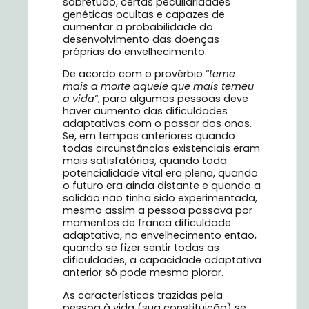
sobretudo, certas peculiaridades
genéticas ocultas e capazes de
aumentar a probabilidade do
desenvolvimento das doenças
próprias do envelhecimento.
De acordo com o provérbio “
teme
mais a morte aquele que mais temeu
a vida
“, para algumas pessoas deve
haver aumento das dificuldades
adaptativas com o passar dos anos.
Se, em tempos anteriores quando
todas circunstâncias existenciais eram
mais satisfatórias, quando toda
potencialidade vital era plena, quando
o futuro era ainda distante e quando a
solidão não tinha sido experimentada,
mesmo assim a pessoa passava por
momentos de franca dificuldade
adaptativa, no envelhecimento então,
quando se fizer sentir todas as
dificuldades, a capacidade adaptativa
anterior só pode mesmo piorar.
As características trazidas pela
pessoa à vida (sua constituição) se