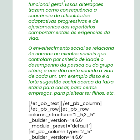
funcional geral. Essas alterações
trazem como consequência a
ocorrência de dificuldades
adaptativas progressivas e de
ajustamentos dos repertórios
comportamentais às exigências da
vida.
O envelhecimento social se relaciona
às normas ou eventos sociais que
controlam por critério de idade o
desempenho da pessoa ou do grupo
etário, e que dão certo sentido à vida
de cada um. Um exemplo disso é a
forte sugestão social acerca da faixa
etária para casar, para certos
empregos, para pleitear ter filhos, etc.
[/et_pb_text][/et_pb_column]
[/et_pb_row][et_pb_row
column_structure=”2_5,3_5″
_builder_version=”4.6.6″
_module_preset=”default”]
[et_pb_column type=”2_5″
_builder_version=”4.6.6″