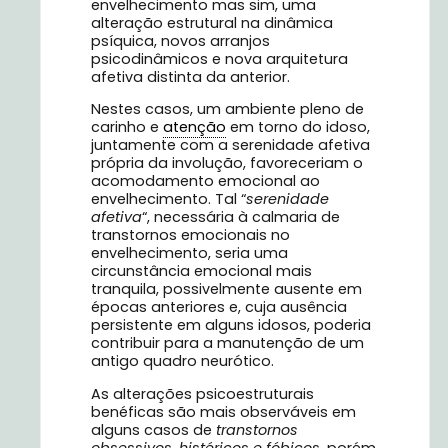
envelhecimento mas sim, uma
alteração estrutural na dinâmica
psíquica, novos arranjos
psicodinâmicos e nova arquitetura
afetiva distinta da anterior.
Nestes casos, um ambiente pleno de
carinho e
atenção
em torno do idoso,
juntamente com a serenidade afetiva
própria da involução, favoreceriam o
acomodamento emocional ao
envelhecimento. Tal “
serenidade
afetiva
“, necessária à calmaria de
transtornos emocionais no
envelhecimento, seria uma
circunstância emocional mais
tranquila, possivelmente ausente em
épocas anteriores e, cuja ausência
persistente em alguns idosos, poderia
contribuir para a manutenção de um
antigo quadro neurótico.
As alterações psicoestruturais
benéficas são mais observáveis em
alguns casos de
transtornos
obsessivos, histéricos e fóbicos
, porém,