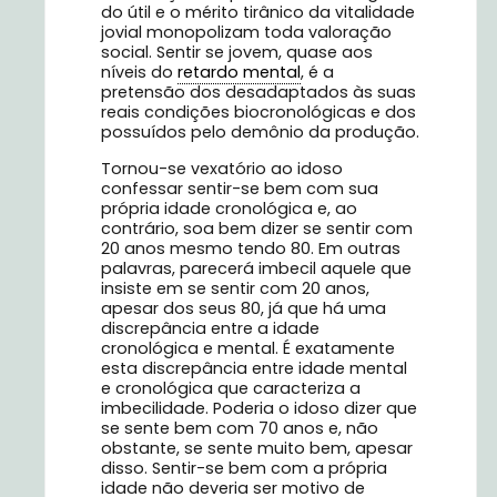
do útil e o mérito tirânico da vitalidade
jovial monopolizam toda valoração
social. Sentir se jovem, quase aos
níveis do
retardo mental
, é a
pretensão dos desadaptados às suas
reais condições biocronológicas e dos
possuídos pelo demônio da produção.
Tornou-se vexatório ao idoso
confessar sentir-se bem com sua
própria idade cronológica e, ao
contrário, soa bem dizer se sentir com
20 anos mesmo tendo 80. Em outras
palavras, parecerá imbecil aquele que
insiste em se sentir com 20 anos,
apesar dos seus 80, já que há uma
discrepância entre a idade
cronológica e mental. É exatamente
esta discrepância entre idade mental
e cronológica que caracteriza a
imbecilidade. Poderia o idoso dizer que
se sente bem com 70 anos e, não
obstante, se sente muito bem, apesar
disso. Sentir-se bem com a própria
idade não deveria ser motivo de