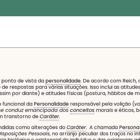
o ponto de vista da
personalidade
. De acordo com Reich, 
 respostas para várias situações. Isso inclui as atitudes
sim por diante) e atitudes físicas (postura, hábitos d
o funcional da
Personalidade
responsável pela volição (
v
 se conduz emancipada dos
conceitos
morais
e éticos,
m transtorno de
Caráter
.
didas como alterações do
Caráter
. A chamada
Persona
Disposições Pessoais
, no arranjo peculiar dos traços no i
ória biológica e existencial do indivíduo e das exigências ad