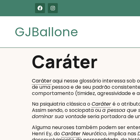
GJBallone
Caráter
Caráter
aqui nesse glossário interessa sob 
de uma pessoa e de seu padrão consistente de
comportamento (timidez, agressividade e as
Na psiquiatria clássica o
Caráter
é o atribut
Assim sendo, o sociopata ou
a pessoa que
dominar sua vontade
seria portadora de u
Alguma neuroses também podem ser enten
Henri Ey, do
Caráter
Neurótico
, implica nas
desenvolvimento da
personalidade
, da hist