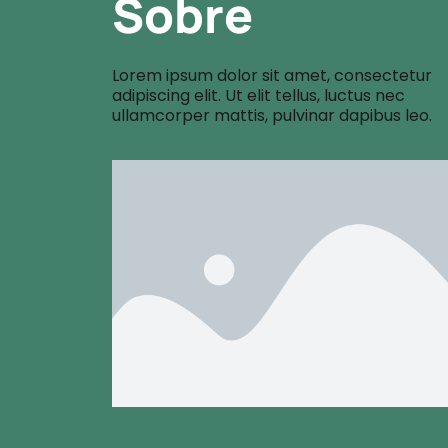
Sobre
Lorem ipsum dolor sit amet, consectetur
adipiscing elit. Ut elit tellus, luctus nec
ullamcorper mattis, pulvinar dapibus leo.