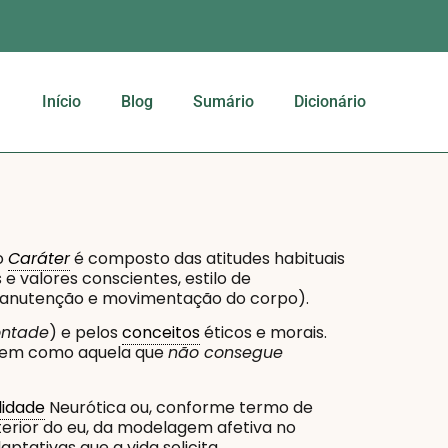
Início
Blog
Sumário
Dicionário
o
Caráter
é composto das atitudes habituais
 e valores conscientes, estilo de
e manutenção e movimentação do corpo).
ontade
) e pelos
conceitos
éticos e morais.
 bem como aquela que
não consegue
lidade
Neurótica ou, conforme termo de
nterior do eu, da modelagem afetiva no
aptativas que a vida solicita.