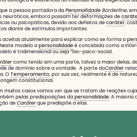
que a pessoa portadora da
Personalidade
Borderline
, e
 os neuróticos, embora possam ter deformações de
carát
icas ou psicopáticas, devido aos defeitos de
caráter
, co
os diante de estímulos importantes.
s aceitas atualmente para explicar como se forma a
per
 Neste modelo a
personalidade
é concebida como a inte
delo é tridimensional ou seja “bio-psico-social.
ráter
como tendo sim uma parte, talvez a maior delas, de 
dade de domínio sobre a vontade. A parte do
Caráter
rela
da. O
Temperamento
, por sua vez, realmente é de naturez
 origem constitucional.
 muitos casos vamos ver que se tratam de reações cuja
também pelas predisposições da
personalidade
. A maioria
ação de
Caráter
que predispõe a elas.