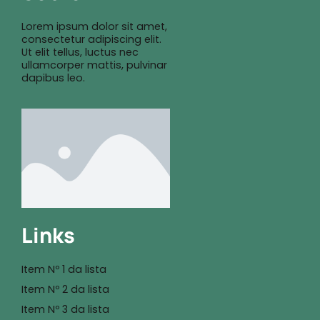
Lorem ipsum dolor sit amet,
consectetur adipiscing elit.
Ut elit tellus, luctus nec
ullamcorper mattis, pulvinar
dapibus leo.
Links
Item Nº 1 da lista
Item Nº 2 da lista
Item Nº 3 da lista