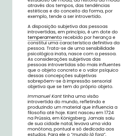
estudioso de moda, da história da moda
através dos tempos, das tendências
estéticas e do conceito da forma, por
exemplo, tende a ser introvertido.
A disposição subjetiva das pessoas
introvertidas, em princípio, é um dote do
temperamento
recebido por herança e
constitui uma característica definitiva da
pessoa. Trata-se de uma sensibilidade
psicológica inata, nasce com a pessoa.
As considerações subjetivas das
pessoas introvertidas são mais influentes
que o objeto concreto e o valor psíquico
dessas concepções subjetivas
sobrepõem-se à impressão sensorial
objetiva que se tem do próprio objeto.
Immanuel Kant
tinha uma visão
introvertida do mundo, refletindo e
produzindo um material que influencia a
filosofia até hoje. Kant nasceu em 1724
na Prússia, em Königsberg. Jamais saiu
de sua cidade natal, levava uma vida
monótona, pontual e só dedicada aos
estudos. Para ele o “
mundo lá fora
”,