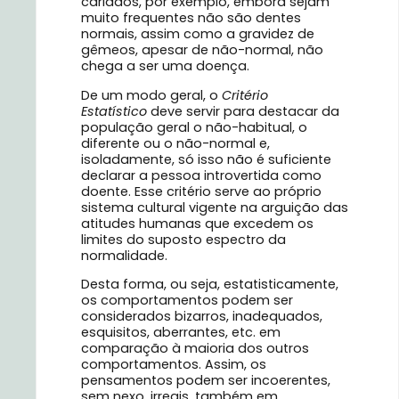
cariados, por exemplo, embora sejam
muito frequentes não são dentes
normais, assim como a gravidez de
gêmeos, apesar de não-normal, não
chega a ser uma doença.
De um modo geral, o
Critério
Estatístico
deve servir para destacar da
população geral o não-habitual, o
diferente ou o não-normal e,
isoladamente, só isso não é suficiente
declarar a pessoa introvertida como
doente. Esse critério serve ao próprio
sistema cultural vigente na arguição das
atitudes humanas que excedem os
limites do suposto espectro da
normalidade.
Desta forma, ou seja, estatisticamente,
os comportamentos podem ser
considerados bizarros, inadequados,
esquisitos, aberrantes, etc. em
comparação à maioria dos outros
comportamentos. Assim, os
pensamentos podem ser incoerentes,
sem nexo, irreais, também em