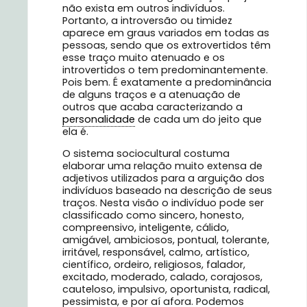
não exista em outros indivíduos.
Portanto, a introversão ou timidez
aparece em graus variados em todas as
pessoas, sendo que os extrovertidos têm
esse traço muito atenuado e os
introvertidos o tem predominantemente.
Pois bem. É exatamente a predominância
de alguns traços e a atenuação de
outros que acaba caracterizando a
personalidade
de cada um do jeito que
ela é.
O sistema sociocultural costuma
elaborar uma relação muito extensa de
adjetivos utilizados para a arguição dos
indivíduos baseado na descrição de seus
traços. Nesta visão o indivíduo pode ser
classificado como sincero, honesto,
compreensivo, inteligente, cálido,
amigável, ambiciosos, pontual, tolerante,
irritável, responsável, calmo, artístico,
científico, ordeiro, religiosos, falador,
excitado, moderado, calado, corajosos,
cauteloso, impulsivo, oportunista, radical,
pessimista, e por aí afora. Podemos