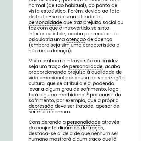
normal (de tão habitual), do ponto de
vista estatístico. Porém, devido ao fato
de tratar-se de uma atitude da
personalidade
que traz prejuízo social ou
faz com que o introvertido se sinta
inferior ou infeliz, acaba por receber da
psiquiatria uma
atenção
de doença
(embora seja sim uma característica e
não uma doença).
Muito embora a introversão ou timidez
seja um traço de
personalidade
, acaba
proporcionando prejuízo à qualidade de
vida emocional por causa da valorização
cultural que se atribui a ela, podendo
levar a algum grau de sofrimento, logo,
terá alguma morbidade. É por causa do
sofrimento, por exemplo, que a própria
depressão
deve ser tratada, apesar de
ser muito comum.
Considerando a
personalidade
através
do conjunto dinâmico de traços,
destaca-se a ideia de que nenhum ser
humano mostrará algum traço que já