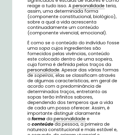
significados e escalas de valores e como
reage a tudo isso. A
personalidade
teria,
assim, uma determinada forma
(componente constitucional, biológico),
sobre a qual a vida acrescenta
continuadamente um conteúdo
(componente vivencial, emocional).
É como se o conteúdo do indivíduo fosse
uma
sopa
cujos ingredientes são
fornecidos pelas vivências, conteúdo
este colocado dentro de uma sopeira,
cuja forma é definida pelos traços da
personalidade
. Apesar das várias formas
de
sopeiras
, elas se classificam através
de algumas características, em geral de
acordo com a predominância de
determinados traços, entretanto as
sopas terão infinitos sabores,
dependendo dos temperos que a vida
de cada um possa oferecer. Assim, é
importante distinguir claramente
a
forma
da
personalidade
e
o
conteúdo
da pessoa, a primeira de
natureza constitucional e mais estável e,
o segundo, de origem vivencial e