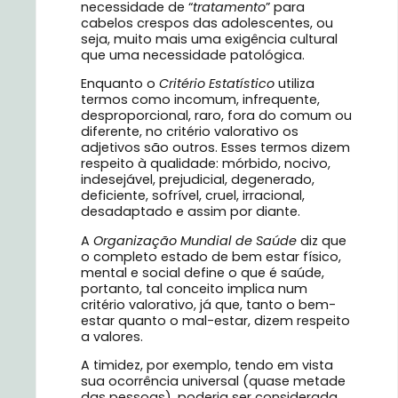
necessidade de “
tratamento
” para
cabelos crespos das adolescentes, ou
seja, muito mais uma exigência cultural
que uma necessidade patológica.
Enquanto o
Critério Estatístico
utiliza
termos como incomum, infrequente,
desproporcional, raro, fora do comum ou
diferente, no critério valorativo os
adjetivos são outros. Esses termos dizem
respeito à qualidade: mórbido, nocivo,
indesejável, prejudicial, degenerado,
deficiente, sofrível, cruel, irracional,
desadaptado e assim por diante.
A
Organização Mundial de Saúde
diz que
o completo estado de bem estar físico,
mental e social define o que é saúde,
portanto, tal conceito implica num
critério valorativo, já que, tanto o bem-
estar quanto o mal-estar, dizem respeito
a valores.
A timidez, por exemplo, tendo em vista
sua ocorrência universal (quase metade
das pessoas), poderia ser considerada