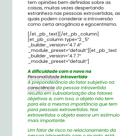
tem opiniões bem definidas sobre as
coisas, muitas vezes despertando
estranheza nas pessoas extrovertidas, as
quais podem considerar a introversão
como certa arrogância e egocentrismo.
[/et_pb_text][/et_pb_column]
[et_pb_column type=”2_5″
_builder_version=”4.7.4″
_module_preset=”default”][et_pb_text
_builder_version=”4.7.7″
_module_preset=”default”]
A dificuldade com o novo na
Personalidade
Introvertida
A preponderância do fator subjetivo na
consciência
da pessoa introvertida
resulta em subvalorização dos fatores
objetivos e, com isso, o objeto não tem
para ela a mesma importância que tem
para pessoas extrovertidas. Nos
extrovertidos o objeto exerce um estímulo
mais importante.
Um fator de risco no relacionamento da
pessoa introvertida com o mundo, está