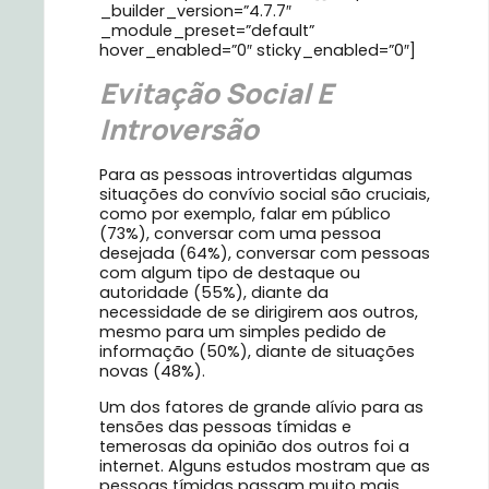
_builder_version=”4.7.7″
_module_preset=”default”
hover_enabled=”0″ sticky_enabled=”0″]
Evitação Social E
Introversão
Para as pessoas introvertidas algumas
situações do convívio social são cruciais,
como por exemplo, falar em público
(73%), conversar com uma pessoa
desejada (64%), conversar com pessoas
com algum tipo de destaque ou
autoridade (55%), diante da
necessidade de se dirigirem aos outros,
mesmo para um simples pedido de
informação (50%), diante de situações
novas (48%).
Um dos fatores de grande alívio para as
tensões das pessoas tímidas e
temerosas da opinião dos outros foi a
internet. Alguns estudos mostram que as
pessoas tímidas passam muito mais