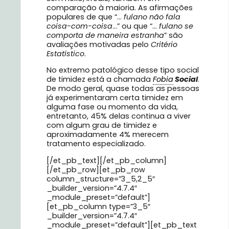
comparação à maioria. As afirmações
populares de que “…
fulano não fala
coisa-com-coisa
…” ou que “…
fulano se
comporta de maneira estranha
” são
avaliações motivadas pelo
Critério
Estatístico
.
No extremo patológico desse tipo social
de timidez está a chamada
Fobia
Social
.
De modo geral, quase todas as pessoas
já experimentaram certa timidez em
alguma fase ou momento da vida,
entretanto, 45% delas continua a viver
com algum grau de timidez e
aproximadamente 4% merecem
tratamento especializado.
[/et_pb_text][/et_pb_column]
[/et_pb_row][et_pb_row
column_structure=”3_5,2_5″
_builder_version=”4.7.4″
_module_preset=”default”]
[et_pb_column type=”3_5″
_builder_version=”4.7.4″
_module_preset=”default”][et_pb_text