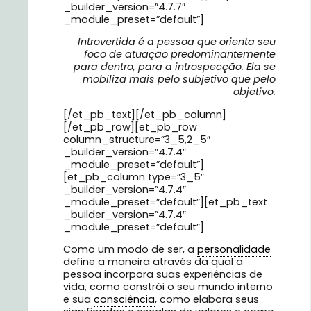
_builder_version=”4.7.7″
_module_preset=”default”]
Introvertida é a pessoa que orienta seu
foco de atuação predominantemente
para dentro, para a introspecção. Ela se
mobiliza mais pelo subjetivo que pelo
objetivo.
[/et_pb_text][/et_pb_column]
[/et_pb_row][et_pb_row
column_structure=”3_5,2_5″
_builder_version=”4.7.4″
_module_preset=”default”]
[et_pb_column type=”3_5″
_builder_version=”4.7.4″
_module_preset=”default”][et_pb_text
_builder_version=”4.7.4″
_module_preset=”default”]
Como um modo de ser, a
personalidade
define a maneira através da qual a
pessoa incorpora suas experiências de
vida, como constrói o seu mundo interno
e sua
consciência
, como elabora seus