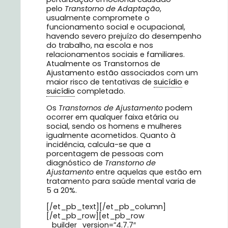
pelo
Transtorno de Adaptação
,
usualmente compromete o
funcionamento social e ocupacional,
havendo severo prejuízo do desempenho
do trabalho, na escola e nos
relacionamentos sociais e familiares.
Atualmente os Transtornos de
Ajustamento estão associados com um
maior risco de tentativas de
suicídio
e
suicídio
completado.
Os
Transtornos de Ajustamento
podem
ocorrer em qualquer faixa etária ou
social, sendo os homens e mulheres
igualmente acometidos. Quanto à
incidência, calcula-se que a
porcentagem de pessoas com
diagnóstico de
Transtorno de
Ajustamento
entre aquelas que estão em
tratamento para saúde mental varia de
5 a 20%.
[/et_pb_text][/et_pb_column]
[/et_pb_row][et_pb_row
_builder_version=”4.7.7″