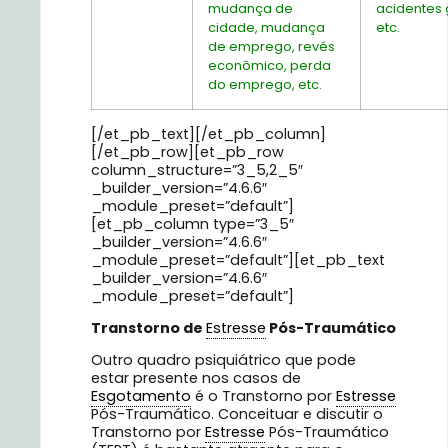
mudança de
acidentes 
cidade, mudança
etc.
de emprego, revés
econômico, perda
do emprego, etc.
[/et_pb_text][/et_pb_column]
[/et_pb_row][et_pb_row
column_structure=”3_5,2_5″
_builder_version=”4.6.6″
_module_preset=”default”]
[et_pb_column type=”3_5″
_builder_version=”4.6.6″
_module_preset=”default”][et_pb_text
_builder_version=”4.6.6″
_module_preset=”default”]
Transtorno de
Estresse
Pós-Traumático
Outro quadro psiquiátrico que pode
estar presente nos casos de
Esgotamento
é o Transtorno por
Estresse
Pós-Traumático. Conceituar e discutir o
Transtorno por
Estresse
Pós-Traumático