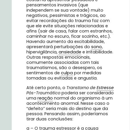
pensamentos invasivos (que
independem se sua vontade) muito
negativos, pessimistas e trágicos, ao
evitar recordações do trauma faz com
que ele evite situações relacionadas e
afins (sair de casa, falar com estranhos,
caminhar no escuro, ficar sozinho, etc.).
Havendo aumento da excitabilidade,
apresentará perturbações do
sono
,
hipervigilância,
ansiedade
e irritabilidade.
Outras respostas emocionais,
comumente associadas com tais
traumatismos, são o desespero, os
sentimentos de
culpa
por medidas
tomadas ou evitadas e angustia.
Até certo ponto, o
Transtorno de
Estresse
Pós-Traumático
poderia ser considerado
uma
reação
normal do organismo à um
acontecimento anormal. Nesse caso o
“defeito” seria mais do destino que da
pessoa. Pensando assim, poderíamos
tirar duas conclusões:
a – O trauma estressor é a causa