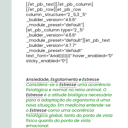
[/et_pb_text][/et_pb_column]
[/et_pb_row][et_pb_row
column_structure=”2_5,3_5″
_builder_version=”4.6.6″
_module_preset=”default”]
[et_pb_column type=”2_5″
_builder_version=”4.6.6″
_module_preset=”default”][et_pb_text
_builder_version=”4.7.7″
_module_preset=”default”
text_font=”Arial||||||||” hover_enabled=”0″
sticky_enabled=”0″]
Ansiedade
,
Esgotamento
e
Estresse
Considera-se o
Estresse
uma ocorrência
fisiológica e normal no reino animal. O
Estresse
é a atitude biológica necessária
para a adaptação do organismo à uma
nova situação. Em medicina entende-se
o
Estresse
como uma ocorrência
fisiológica global, tanto do ponto de vista
físico quanto do ponto de vista
emocional.