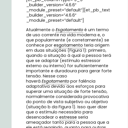
_builder_version=”4.6.6″
_module_preset=”default”][et_pb_text
_builder_version=”4.6.6″
_module_preset=”default”]
Atualmente o
Esgotamento
é um termo
de uso corrente na vida moderna e, o
que popularmente (e corretamente) se
conhece por
esgotamento
teria origem
em duas situações (Figura 1): primeiro,
quando a situação à qual a pessoa terá
que se adaptar (estímulo estressor
externo ou interno) for suficientemente
importante e duradoura para gerar forte
tensão. Nesse caso
haverá
Esgotamento
por falência
adaptativa devido aos esforços para
superar uma situação de forte tensão,
normalmente considerada provocativa
do ponto de vista subjetivo ou objetivo
(situação b da Figura 1). Isso quer dizer
que o estímulo necessário para
desencadear o
estresse
seria
ameaçador tanto para a pessoa que a
ele está reagindo, quanto para outras