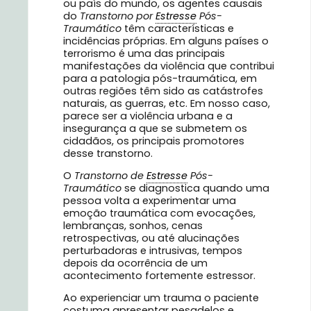
ou país do mundo, os agentes causais
do
Transtorno por
Estresse
Pós-
Traumático
têm características e
incidências próprias. Em alguns países o
terrorismo é uma das principais
manifestações da violência que contribui
para a patologia pós-traumática, em
outras regiões têm sido as catástrofes
naturais, as guerras, etc. Em nosso caso,
parece ser a violência urbana e a
insegurança a que se submetem os
cidadãos, os principais promotores
desse transtorno.
O
Transtorno de
Estresse
Pós-
Traumático
se diagnostica quando uma
pessoa volta a experimentar uma
emoção traumática com evocações,
lembranças, sonhos, cenas
retrospectivas, ou até alucinações
perturbadoras e intrusivas, tempos
depois da ocorrência de um
acontecimento fortemente estressor.
Ao experienciar um trauma o paciente
costuma apresentar pesadelos e