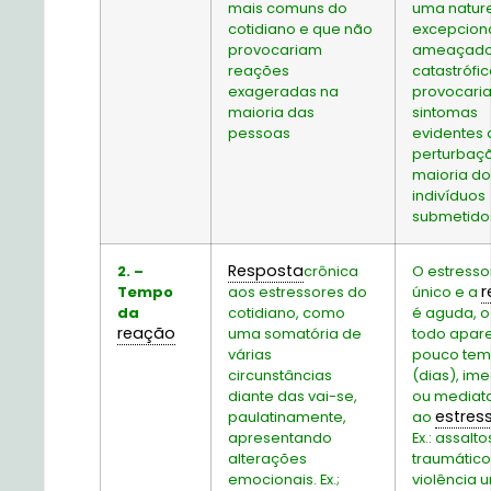
mais comuns do
uma natur
cotidiano e que não
excepcion
provocariam
ameaçado
reações
catastrófic
exageradas na
provocari
maioria das
sintomas
pessoas
evidentes 
perturbaç
maioria do
indivíduos
submetidos
Resposta
2. –
crônica
O estresso
r
Tempo
aos estressores do
único e a
da
cotidiano, como
é aguda, 
reação
uma somatória de
todo apar
várias
pouco te
circunstâncias
(dias), im
diante das vai-se,
ou mediat
estres
paulatinamente,
ao
apresentando
Ex.: assalt
alterações
traumático
emocionais. Ex.;
violência 