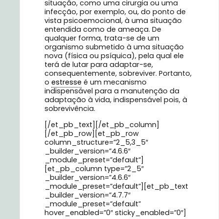
situação, como uma cirurgia ou uma
infecção, por exemplo, ou, do ponto de
vista psicoemocional, à uma situação
entendida como de ameaça. De
qualquer forma, trata-se de um
organismo submetido à uma situação
nova (física ou psíquica), pela qual ele
terá de lutar para adaptar-se,
consequentemente, sobreviver. Portanto,
o
estresse
é um mecanismo
indispensável para a manutenção da
adaptação à vida, indispensável pois, à
sobrevivência.
[/et_pb_text][/et_pb_column]
[/et_pb_row][et_pb_row
column_structure=”2_5,3_5″
_builder_version=”4.6.6″
_module_preset=”default”]
[et_pb_column type=”2_5″
_builder_version=”4.6.6″
_module_preset=”default”][et_pb_text
_builder_version=”4.7.7″
_module_preset=”default”
hover_enabled=”0″ sticky_enabled=”0″]