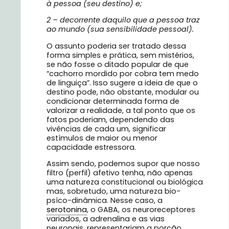
à pessoa (seu destino) e;
2 – decorrente daquilo que a pessoa traz
ao mundo (sua sensibilidade pessoal).
O assunto poderia ser tratado dessa
forma simples e prática, sem mistérios,
se não fosse o ditado popular de que
“cachorro mordido por cobra tem medo
de linguiça”. Isso sugere a ideia de que o
destino pode, não obstante, modular ou
condicionar determinada forma de
valorizar a realidade, a tal ponto que os
fatos poderiam, dependendo das
vivências de cada um, significar
estímulos de maior ou menor
capacidade estressora.
Assim sendo, podemos supor que nosso
filtro (perfil) afetivo tenha, não apenas
uma natureza constitucional ou biológica
mas, sobretudo, uma natureza bio-
psíco-dinâmica. Nesse caso, a
serotonina
, o GABA, os neuroreceptores
variados, a adrenalina e as vias
neuronais, representariam a porção