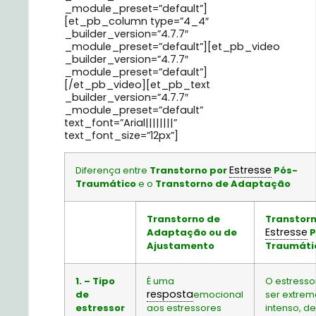
_module_preset=”default”]
[et_pb_column type=”4_4″
_builder_version=”4.7.7″
_module_preset=”default”][et_pb_video
_builder_version=”4.7.7″
_module_preset=”default”]
[/et_pb_video][et_pb_text
_builder_version=”4.7.7″
_module_preset=”default”
text_font=”Arial||||||||”
text_font_size=”12px”]
Estresse
Diferença entre
Transtorno por
Pós-
Traumático
e o
Transtorno de Adaptação
Transtorno de
Transtorn
Estresse
Adaptação ou de
P
Ajustamento
Traumáti
1. – Tipo
É uma
O estresso
resposta
de
emocional
ser extre
estressor
aos estressores
intenso, de