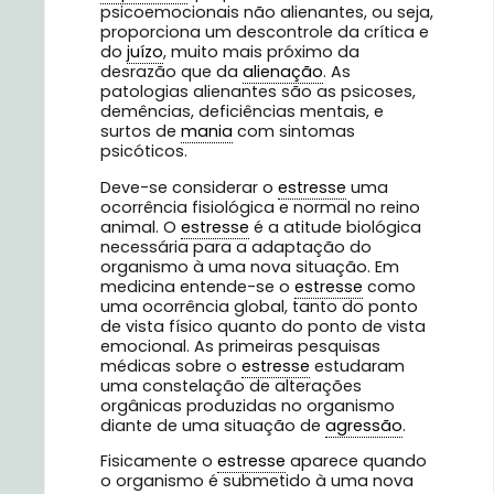
psicoemocionais não alienantes, ou seja,
proporciona um descontrole da crítica e
do
juízo
, muito mais próximo da
desrazão que da
alienação
. As
patologias alienantes são as psicoses,
demências, deficiências mentais, e
surtos de
mania
com sintomas
psicóticos.
Deve-se considerar o
estresse
uma
ocorrência fisiológica e normal no reino
animal. O
estresse
é a atitude biológica
necessária para a adaptação do
organismo à uma nova situação. Em
medicina entende-se o
estresse
como
uma ocorrência global, tanto do ponto
de vista físico quanto do ponto de vista
emocional. As primeiras pesquisas
médicas sobre o
estresse
estudaram
uma constelação de alterações
orgânicas produzidas no organismo
diante de uma situação de
agressão
.
Fisicamente o
estresse
aparece quando
o organismo é submetido à uma nova