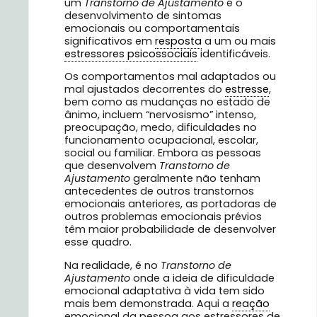
um
Transtorno de Ajustamento
é o
desenvolvimento de sintomas
emocionais ou comportamentais
significativos em
resposta
a um ou mais
estressores psicossociais
identificáveis.
Os comportamentos mal adaptados ou
mal ajustados decorrentes do
estresse
,
bem como as mudanças no estado de
ânimo, incluem “nervosismo” intenso,
preocupação, medo, dificuldades no
funcionamento ocupacional, escolar,
social ou familiar. Embora as pessoas
que desenvolvem
Transtorno de
Ajustamento
geralmente não tenham
antecedentes de outros transtornos
emocionais anteriores, as portadoras de
outros problemas emocionais prévios
têm maior probabilidade de desenvolver
esse quadro.
Na realidade, é no
Transtorno de
Ajustamento
onde a ideia de dificuldade
emocional adaptativa à vida tem sido
mais bem demonstrada. Aqui a
reação
emocional da pessoa aos estressores de