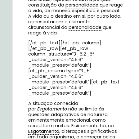
constituição da
personalidade
que reage
à vida, de maneira específica e pessoal.
A vida ou o destino em si, por outro lado,
representariam o elemento
circunstancial da
personalidade
que
reage à vida.
[/et_pb_text][/et_pb_column]
[/et_pb_row][et_pb_row
column_structure=”3_5,2_5″
_builder_version=”4.6.6″
_module_preset=”default”]
[et_pb_column type=”3_5″
_builder_version=”4.6.6″
_module_preset=”default”][et_pb_text
_builder_version=”4.6.6″
_module_preset=”default”]
A situação conhecida
por
Esgotamento
não se limita às
questões adaptativas de natureza
eminentemente emocional, como
acreditam muitos. Fisicamente há, no
Esgotamento
, alterações significativas
em todo organismo, a começar pelas