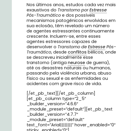
Nos últimos anos, estudos cada vez mais
exaustivos do
Transtorno por
Estresse
Pós-Traumático
e dos possíveis
mecanismos patogênicos envolvidos em
sua eclosão, têm revelado um número
de agentes estressantes continuamente
crescente. Incluem-se, entre esses
agentes estressores capazes de
desenvolver o
Transtorno de
Estresse
Pós-
Traumático
, desde
conflitos
bélicos, onde
se descreveu inicialmente esse
transtorno (antiga
neurose
de guerra),
até os desastres naturais ou humanos,
passando pela violência urbana, abuso
físico ou sexual e as enfermidades ou
acidentes com grave risco de vida.
[/et_pb_text][/et_pb_column]
[et_pb_column type=”2_5″
_builder_version=”4.6.6″
_module_preset=”default”][et_pb_text
_builder_version=”4.7.7″
_module_preset=”default”
text_font=”Arial||||||||” hover_enabled=”0″
sticky_enabled=”0″]