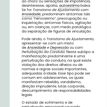
ao choro ou sensações de impotência,
desinteresse, apatia,
autoestima
baixa.
Se for
Transtorno de Ajustamento com
Ansiedade
, predominam sintomas tais
como “nervosismo”, preocupação ou
inquietação, sintomas físicos, agitação
ou, em crianças, com medo patológico
da separação de figuras de vinculação.
Pode ainda, o
Transtorno de Ajustamento
,
apresentar-se com um misto
de
Ansiedade
e
Depressão
ou com
Perturbação da Conduta
. Neste subtipo a
manifestação predominante é uma
perturbação da conduta, na qual existe
violação dos direitos alheios ou de
normas e regras sociais importantes,
adequadas à idade. Esse tipo pode ser
comum em adolescentes, os quais
manifestam rebeldia, vandalismo,
direção imprudente, lutas corporais,
descumprimento de responsabilidades
legais.
O estado de sofrimento e de
perturbação emocional causado