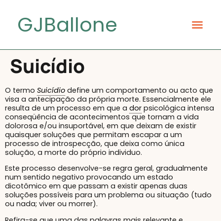
GJBallone
Suicídio
O termo
Suicídio
define um comportamento ou acto que
visa a antecipação da própria morte. Essencialmente ele
resulta de um processo em que a
dor
psicológica intensa
conseqüência de acontecimentos que tornam a vida
dolorosa e/ou insuportável, em que deixam de existir
quaisquer soluções que permitam escapar a um
processo de introspecção, que deixa como única
solução, a morte do próprio individuo.
Este processo desenvolve-se regra geral, gradualmente
num sentido negativo provocando um estado
dicotômico em que passam a existir apenas duas
soluções possíveis para um problema ou situação (tudo
ou nada; viver ou morrer).
Refira-se que uma das palavras mais relevante e