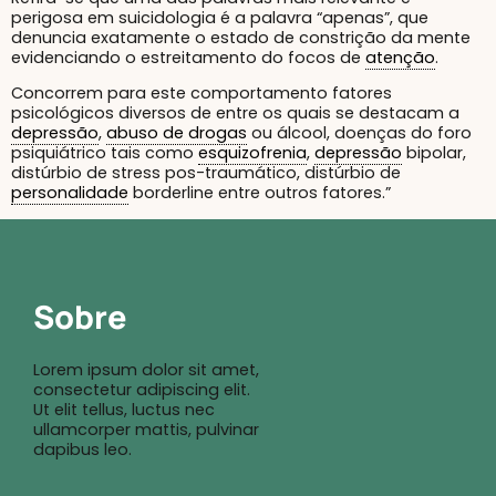
perigosa em suicidologia é a palavra “apenas”, que
denuncia exatamente o estado de constrição da mente
evidenciando o estreitamento do focos de
atenção
.
Concorrem para este comportamento fatores
psicológicos diversos de entre os quais se destacam a
depressão
,
abuso de drogas
ou álcool, doenças do foro
psiquiátrico tais como
esquizofrenia
,
depressão
bipolar,
distúrbio de stress pos-traumático, distúrbio de
personalidade
borderline entre outros fatores.”
Sobre
Lorem ipsum dolor sit amet,
consectetur adipiscing elit.
Ut elit tellus, luctus nec
ullamcorper mattis, pulvinar
dapibus leo.