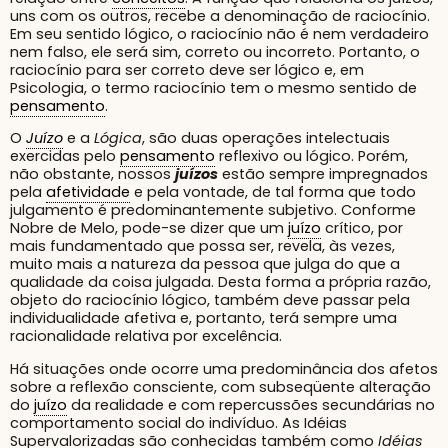
uns com os outros, recebe a denominação de raciocínio.
Em seu sentido lógico, o raciocínio não é nem verdadeiro
nem falso, ele será sim, correto ou incorreto. Portanto, o
raciocínio para ser correto deve ser lógico e, em
Psicologia, o termo raciocínio tem o mesmo sentido de
pensamento
.
O
Juízo
e a
Lógica
, são duas operações intelectuais
exercidas pelo
pensamento
reflexivo ou lógico. Porém,
não obstante, nossos
juízos
estão sempre impregnados
pela
afetividade
e pela vontade, de tal forma que todo
julgamento é predominantemente subjetivo. Conforme
Nobre de Melo, pode-se dizer que um
juízo
crítico, por
mais fundamentado que possa ser, revela, às vezes,
muito mais a natureza da pessoa que julga do que a
qualidade da coisa julgada. Desta forma a própria razão,
objeto do raciocínio lógico, também deve passar pela
individualidade afetiva e, portanto, terá sempre uma
racionalidade relativa por excelência.
Há situações onde ocorre uma predominância dos afetos
sobre a reflexão consciente, com subseqüente alteração
do
juízo
da realidade e com repercussões secundárias no
comportamento social do indivíduo. As Idéias
Supervalorizadas são conhecidas também como
Idéias