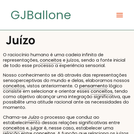
GJBallone
Juízo
O raciocínio humano é uma cadeia infinita de
representações,
conceitos
e juízos, sendo a fonte inicial
de todo esse processo a experiência sensorial.
Nosso conhecimento se dá através das representações
sensoperceptivas do mundo e delas, elaboramos nossos
conceitos
, vistos anteriormente. O
pensamento
lógico
consiste em selecionar e orientar esses
conceitos
, tendo
como objetivo alcançar uma integração significativa, que
possibilite uma atitude racional ante as necessidades do
momento.
Chama-se
Juízo
o processo que conduz ao
estabelecimento dessas relações significativas entre
conceitos
e, julgar é, nesse caso, estabelecer uma
relação entre
conceitos
. A função que relaciona os juízos,