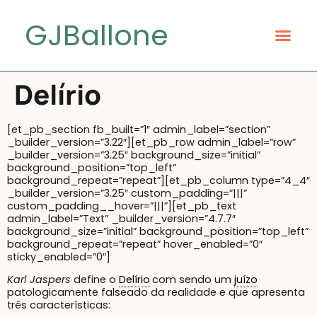
GJBallone
Delírio
[et_pb_section fb_built=”1″ admin_label=”section”
_builder_version=”3.22″][et_pb_row admin_label=”row”
_builder_version=”3.25″ background_size=”initial”
background_position=”top_left”
background_repeat=”repeat”][et_pb_column type=”4_4″
_builder_version=”3.25″ custom_padding=”|||”
custom_padding__hover=”|||”][et_pb_text
admin_label=”Text” _builder_version=”4.7.7″
background_size=”initial” background_position=”top_left”
background_repeat=”repeat” hover_enabled=”0″
sticky_enabled=”0″]
Karl Jaspers
define o
Delírio
com sendo um
juízo
patologicamente falseado da realidade e que apresenta
três características: