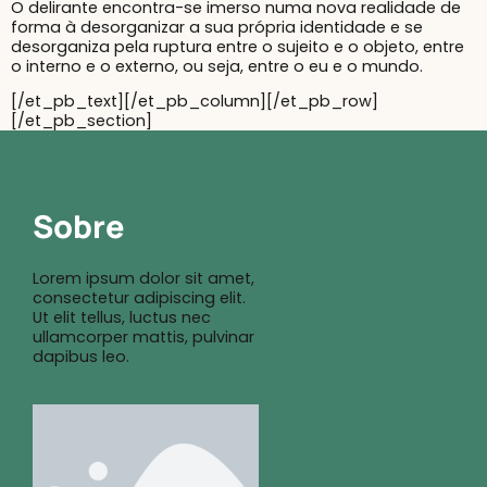
O delirante encontra-se imerso numa nova realidade de
forma à desorganizar a sua própria identidade e se
desorganiza pela ruptura entre o sujeito e o objeto, entre
o interno e o externo, ou seja, entre o eu e o mundo.
[/et_pb_text][/et_pb_column][/et_pb_row]
[/et_pb_section]
Sobre
Lorem ipsum dolor sit amet,
consectetur adipiscing elit.
Ut elit tellus, luctus nec
ullamcorper mattis, pulvinar
dapibus leo.