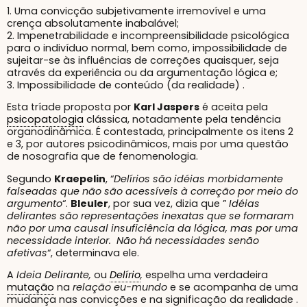
1. Uma convicção subjetivamente irremovível e uma
crença absolutamente inabalável;
2. Impenetrabilidade e incompreensibilidade psicológica
para o indivíduo normal, bem como, impossibilidade de
sujeitar-se às influências de correções quaisquer, seja
através da experiência ou da argumentação lógica e;
3. Impossibilidade de conteúdo (da realidade) .
Esta tríade proposta por
Karl Jaspers
é aceita pela
psicopatologia
clássica, notadamente pela tendência
organodinâmica. É contestada, principalmente os itens 2
e 3, por autores psicodinâmicos, mais por uma questão
de nosografia que de fenomenologia.
Segundo
Kraepelin
, “
Delírios são idéias morbidamente
falseadas que não são acessíveis à correção por meio do
argumento
“.
Bleuler
, por sua vez, dizia que ”
Idéias
delirantes são representações inexatas que se formaram
não por uma causal insuficiência da lógica, mas por uma
necessidade interior. Não há necessidades senão
afetivas
“, determinava ele.
A
Ideia Delirante,
ou
Delírio
,
espelha uma verdadeira
mutação
na
relação eu-mundo
e se acompanha de uma
mudança nas convicções e na significação da realidade .