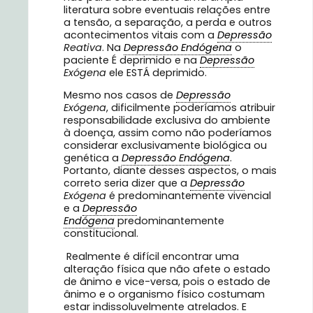
literatura sobre eventuais relações entre
a tensão, a separação, a perda e outros
acontecimentos vitais com a
Depressão
Reativa
. Na
Depressão Endógena
o
paciente É deprimido e na
Depressão
Exógena
ele ESTÁ deprimido.
Mesmo nos casos de
Depressão
Exógena
, dificilmente poderíamos atribuir
responsabilidade exclusiva do ambiente
à doença, assim como não poderíamos
considerar exclusivamente biológica ou
genética a
Depressão Endógena
.
Portanto, diante desses aspectos, o mais
correto seria dizer que a
Depressão
Exógena
é predominantemente vivencial
e a
Depressão
Endógena
predominantemente
constitucional.
Realmente é difícil encontrar uma
alteração física que não afete o estado
de ânimo e vice-versa, pois o estado de
ânimo e o organismo físico costumam
estar indissoluvelmente atrelados. E