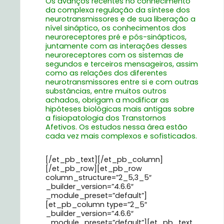
Os avanços recentes no conhecimento
da complexa regulação da síntese dos
neurotransmissores e de sua liberação a
nível sináptico, os conhecimentos dos
neuroreceptores pré e pós-sinápticos,
juntamente com as interações desses
neuroreceptores com os sistemas de
segundos e terceiros mensageiros, assim
como as relações dos diferentes
neurotransmissores entre si e com outras
substâncias, entre muitos outros
achados, obrigam a modificar as
hipóteses biológicas mais antigas sobre
a fisiopatologia dos Transtornos
Afetivos. Os estudos nessa área estão
cada vez mais complexos e sofisticados.
[/et_pb_text][/et_pb_column]
[/et_pb_row][et_pb_row
column_structure=”2_5,3_5″
_builder_version=”4.6.6″
_module_preset=”default”]
[et_pb_column type=”2_5″
_builder_version=”4.6.6″
_module_preset=”default”][et_pb_text