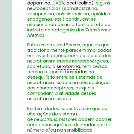
dopamina
, GABA,
acetilcolina
), alguns
neuropeptídios (somatostatina,
vasopresina, colecistocinina, opióides
endógenos, etc.) continuam se
relacionando de uma forma direta ou
indireta na patogenia dos
Transtornos
Afetivos
.
Entre essas substâncias, aquelas que
tradicionalmente parecem implicadas
em investigações, como é o caso dos
neurotransmissores noradrenérgicos,
sobretudo, a
serotonina
, tem cedido
terreno a teorias baseadas no
desequilíbrio entre os sistemas de
neurotransmissão e na desregulação
dos neuroreceptores, os quais
comandam a atividade desses
neurotransmissores.
Existem dados sugestivos de que as
alterações do sistema
de
neurotransmissores
podem ocorrer
como conseqüência de mudanças no
número e/ou na sensibilidade