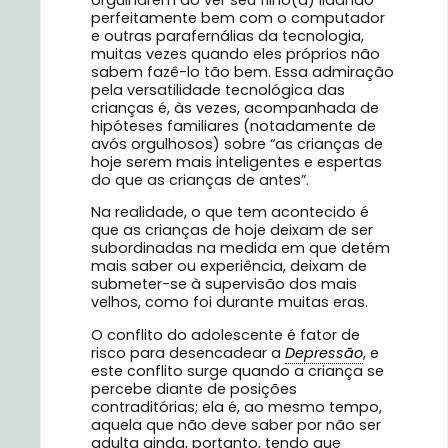
orgulharem ao ver seu filho(a) lidando
perfeitamente bem com o computador
e outras parafernálias da tecnologia,
muitas vezes quando eles próprios não
sabem fazê-lo tão bem. Essa admiração
pela versatilidade tecnológica das
crianças é, às vezes, acompanhada de
hipóteses familiares (notadamente de
avós orgulhosos) sobre “as crianças de
hoje serem mais inteligentes e espertas
do que as crianças de antes”.
Na realidade, o que tem acontecido é
que as crianças de hoje deixam de ser
subordinadas na medida em que detém
mais saber ou experiência, deixam de
submeter-se à supervisão dos mais
velhos, como foi durante muitas eras.
O conflito do adolescente é fator de
risco para desencadear a
Depressão
, e
este conflito surge quando a criança se
percebe diante de posições
contraditórias; ela é, ao mesmo tempo,
aquela que não deve saber por não ser
adulta ainda, portanto, tendo que