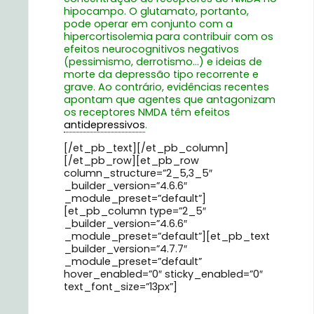
hipocampo. O glutamato, portanto,
pode operar em conjunto com a
hipercortisolemia para contribuir com os
efeitos neurocognitivos negativos
(pessimismo, derrotismo…) e ideias de
morte da depressão tipo recorrente e
grave. Ao contrário, evidências recentes
apontam que agentes que antagonizam
os receptores NMDA têm efeitos
antidepressivos
.
[/et_pb_text][/et_pb_column]
[/et_pb_row][et_pb_row
column_structure=”2_5,3_5″
_builder_version=”4.6.6″
_module_preset=”default”]
[et_pb_column type=”2_5″
_builder_version=”4.6.6″
_module_preset=”default”][et_pb_text
_builder_version=”4.7.7″
_module_preset=”default”
hover_enabled=”0″ sticky_enabled=”0″
text_font_size=”13px”]