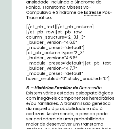
ansiedade
, incluindo a Síndrome do
Pânico, Transtorno Obsessivo-
Compulsivo e Síndrome de
Estresse
Pós-
Traumático.
[/et_pb_text][/et_pb_column]
[/et_pb_row][et_pb_row
column_structure=”2_3,1_3″
_builder_version=”4.6.6″
_module_preset=”default”]
[et_pb_column type=”2_3″
_builder_version=”4.6.6″
_module_preset=”default”][et_pb_text
_builder_version=”4.7.7″
_module_preset=”default”
hover_enabled=”0″ sticky_enabled=”0″]
5. –
Histórico Familiar de
Depressão
Existem vários estados psicopatológicos
com inegáveis componentes hereditários
e/ou familiares. A transmissão genética
diz respeito à probabilidade e não à
certezas. Assim sendo, a pessoa pode
ser portadora de uma probabilidade
maior de desenvolver um transtorno