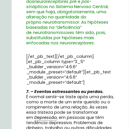
dos
neuroreceptores pré
e
pós-
sinápticos
no Sistema Nervoso Central,
sem que haja, obrigatoriamente, uma
alteração na quantidade do
próprio
neurotransmissor
. As hipóteses
baseadas na “deficiência”
de
neurotransmissores
têm sido, pois,
substituídas por hipóteses mais
enfocadas nos
neuroreceptores
.
[/et_pb_text][/et_pb_column]
[et_pb_column type=”3_5″
_builder_version=”4.6.6″
_module_preset=”default”][et_pb_text
_builder_version=”4.6.6″
_module_preset=”default”]
7. – Eventos estressantes ou perdas.
É normal sentir-se triste após uma perda,
como a morte de um ente querido ou o
rompimento de uma relação. Às vezes
essa tristeza pode se transformar
em
Depressão
, em pessoas que têm
tendência depressiva. Problemas de
dinheiro, trabalho ou outras dificuldades