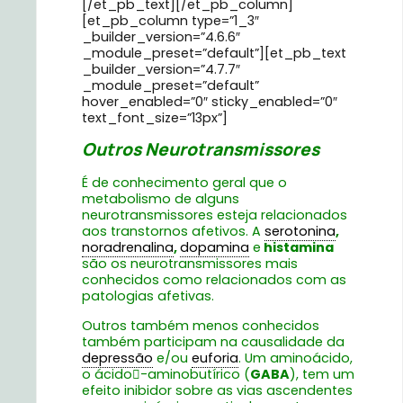
[/et_pb_text][/et_pb_column]
[et_pb_column type=”1_3″
_builder_version=”4.6.6″
_module_preset=”default”][et_pb_text
_builder_version=”4.7.7″
_module_preset=”default”
hover_enabled=”0″ sticky_enabled=”0″
text_font_size=”13px”]
Outros Neurotransmissores
É de conhecimento geral que o
metabolismo de alguns
neurotransmissores esteja relacionados
aos transtornos afetivos. A
serotonina
,
noradrenalina
,
dopamina
e
histamina
são os neurotransmissores mais
conhecidos como relacionados com as
patologias afetivas.
Outros também menos conhecidos
também participam na causalidade da
depressão
e/ou
euforia
. Um aminoácido,
o ácido􏰃-aminobutírico (
GABA
), tem um
efeito inibidor sobre as vias ascendentes