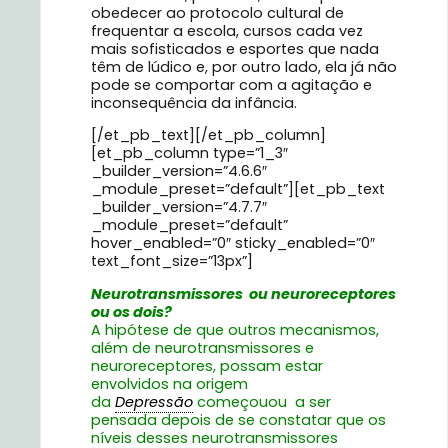
obedecer ao protocolo cultural de
frequentar a escola, cursos cada vez
mais sofisticados e esportes que nada
têm de lúdico e, por outro lado, ela já não
pode se comportar com a agitação e
inconsequência da infância.
[/et_pb_text][/et_pb_column]
[et_pb_column type=”1_3″
_builder_version=”4.6.6″
_module_preset=”default”][et_pb_text
_builder_version=”4.7.7″
_module_preset=”default”
hover_enabled=”0″ sticky_enabled=”0″
text_font_size=”13px”]
Neurotransmissores ou neuroreceptores
ou os dois?
A hipótese de que outros mecanismos,
além de neurotransmissores e
neuroreceptores, possam estar
envolvidos na origem
da
Depressão
começouou a ser
pensada depois de se constatar que os
níveis desses neurotransmissores