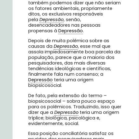
também podemos dizer que não seriam
os fatores ambientais, propriamente
ditos, os exclusivos responsáveis
pela
Depressão
, senão,
desencadeadores nas pessoas
propensas à
Depressão
.
Depois de muita polêmica sobre as
causas da
Depressão
, esse mal que
assola impiedosamente boa parcela da
população, parece que a maioria dos
pesquisadores, das mais diversas
tendências ideológicas e científicas,
finalmente fala num consenso; a
Depressão
teria uma origem
biopsicosocial.
De fato, pela extensão do termo –
biopsicosocial – sobra pouco espaço
para os polêmicos. Traduzindo, isso quer
dizer que a
Depressão
teria uma origem
tríplice; biológica, psicológica e,
evidentemente, social.
Essa posição conciliatória satisfaz os
pruridos dos pesquisadores mais