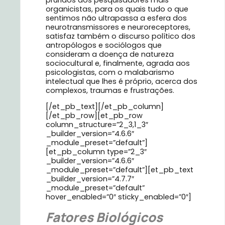
organicistas, para os quais tudo o que
sentimos não ultrapassa a esfera dos
neurotransmissores e neuroreceptores,
satisfaz também o discurso político dos
antropólogos e sociólogos que
consideram a doença de natureza
sociocultural e, finalmente, agrada aos
psicologistas, com o malabarismo
intelectual que lhes é próprio, acerca dos
complexos, traumas e frustrações.
[/et_pb_text][/et_pb_column]
[/et_pb_row][et_pb_row
column_structure=”2_3,1_3″
_builder_version=”4.6.6″
_module_preset=”default”]
[et_pb_column type=”2_3″
_builder_version=”4.6.6″
_module_preset=”default”][et_pb_text
_builder_version=”4.7.7″
_module_preset=”default”
hover_enabled=”0″ sticky_enabled=”0″]
Fatores Biológicos