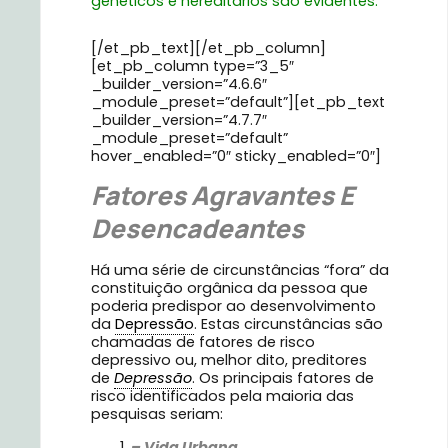
genéticos e hereditários são evidentes.
[/et_pb_text][/et_pb_column]
[et_pb_column type=”3_5″
_builder_version=”4.6.6″
_module_preset=”default”][et_pb_text
_builder_version=”4.7.7″
_module_preset=”default”
hover_enabled=”0″ sticky_enabled=”0″]
Fatores Agravantes E
Desencadeantes
Há uma série de circunstâncias “fora” da
constituição orgânica da pessoa que
poderia predispor ao desenvolvimento
da
Depressão
. Estas circunstâncias são
chamadas de fatores de risco
depressivo ou, melhor dito, preditores
de
Depressão
. Os principais fatores de
risco identificados pela maioria das
pesquisas seriam:
– Vida Urbana