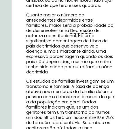
ansioso, ou do humor, embora não haja
certeza de que terá esses quadros.
Quanto maior o número de
antecedentes deprimidos entre
familiares, maior será a probabilidade do
de desenvolver uma
Depressão
de
natureza constitucional. Há uma
significativa porcentagem de filhos de
pais deprimidos que desenvolve a
doença e, mais marcante ainda, uma
expressiva porcentagem quando os dois
pais são deprimidos, mesmo que o filho
tenha sido criado por outra família não-
deprimida.
Os estudos de famílias investigam se um
transtorno é familiar. A taxa de doença
afetiva nos membros da família de uma
pessoa com o transtorno é maior do que
a da população em geral.
Dados
familiares indicam que, se um dos
genitores tem um transtorno do humor,
um dos filhos terá um risco entre 10 e 25%
de também apresentá-lo. Se ambos os
genitores são afetados, o risco