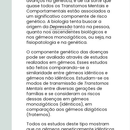
avanços na genética, e de tal sorte que
quase todos os Transtornos Mentais e
Comportamentais estão associados a
um significativo componente de risco
genético. A biologia tenta buscar a
origem da
Depressão
tanto na pessoa,
quanto nos ascendentes biológicos e
nos gêmeos monozigóticos, ou seja, na
fisiopatologia e na genética.
O componente genético das doenças
pode ser avaliado através de estudos
realizados em gêmeos. Esses estudos
são feitos comparando-se a
similaridade entre gêmeos idênticos e
gêmeos não idênticos. Estudam-se os
modos de transmissão de
Transtornos
Mentais
entre diversas gerações de
famílias e se consideram os riscos
dessas doenças em gêmeos
monozigóticos (idênticos), em
comparação aos gêmeos dizigóticos
(fraternos).
Todos os estudos deste tipo mostram
que os gêmeos geneticamente idênticos