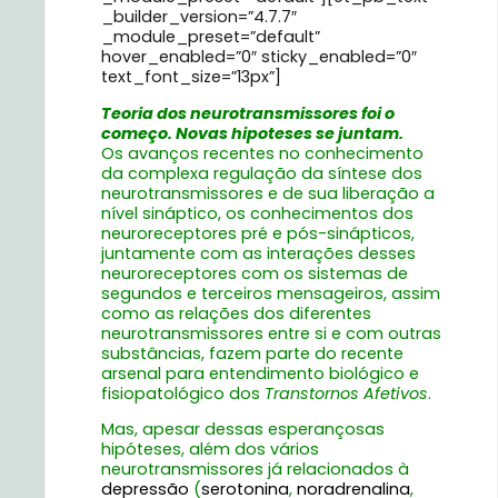
_builder_version=”4.7.7″
_module_preset=”default”
hover_enabled=”0″ sticky_enabled=”0″
text_font_size=”13px”]
Teoria dos neurotransmissores foi o
começo. Novas hipoteses se juntam.
Os avanços recentes no conhecimento
da complexa regulação da síntese dos
neurotransmissores e de sua liberação a
nível sináptico, os conhecimentos dos
neuroreceptores pré e pós-sinápticos,
juntamente com as interações desses
neuroreceptores com os sistemas de
segundos e terceiros mensageiros, assim
como as relações dos diferentes
neurotransmissores entre si e com outras
substâncias, fazem parte do recente
arsenal para entendimento biológico e
fisiopatológico dos
Transtornos Afetivos
.
Mas, apesar dessas esperançosas
hipóteses, além dos vários
neurotransmissores já relacionados à
depressão
(
serotonina
,
noradrenalina
,