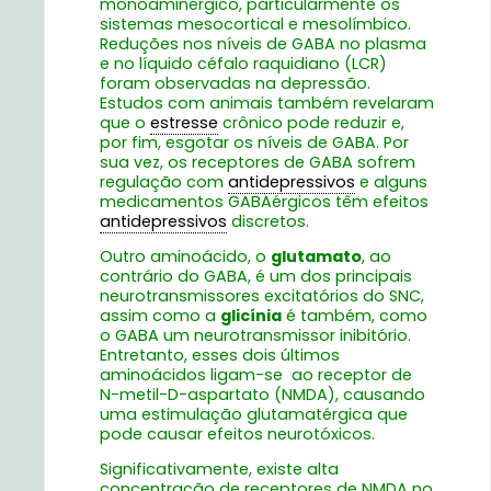
monoaminérgico, particularmente os
sistemas mesocortical e mesolímbico.
Reduções nos níveis de GABA no plasma
e no líquido céfalo raquidiano (LCR)
foram observadas na depressão.
Estudos com animais também revelaram
que o
estresse
crônico pode reduzir e,
por fim, esgotar os níveis de GABA. Por
sua vez, os receptores de GABA sofrem
regulação com
antidepressivos
e alguns
medicamentos GABAérgicos têm efeitos
antidepressivos
discretos.
Outro aminoácido, o
glutamato
, ao
contrário do GABA, é um dos principais
neurotransmissores excitatórios do SNC,
assim como a
glicínia
é também, como
o GABA um neurotransmissor inibitório.
Entretanto, esses dois últimos
aminoácidos ligam-se ao receptor de
N-metil-D-aspartato (NMDA), causando
uma estimulação glutamatérgica que
pode causar efeitos neurotóxicos.
Significativamente, existe alta
concentração de receptores de NMDA no