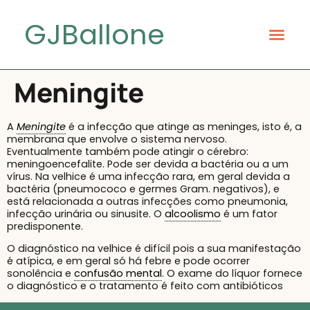
GJBallone
Meningite
A
Meningite
é a infecção que atinge as meninges, isto é, a
membrana que envolve o sistema nervoso.
Eventualmente também pode atingir o cérebro:
meningoencefalite. Pode ser devida a bactéria ou a um
vírus. Na velhice é uma infecção rara, em geral devida a
bactéria (pneumococo e germes Gram. negativos), e
está relacionada a outras infecções como pneumonia,
infecção urinária ou sinusite. O
alcoolismo
é um fator
predisponente.
O diagnóstico na velhice é difícil pois a sua manifestação
é atípica, e em geral só há febre e pode ocorrer
sonolência e
confusão mental
. O exame do líquor fornece
o diagnóstico e o tratamento é feito com antibióticos