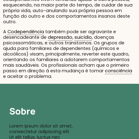
esquecendo, na maior parte do tempo, de cuidar de sua
própria vida, auto-anulando sua própria pessoa em
função do outro e dos comportamentos insanos deste
outro.
A
Codependência
também pode ser agravante e
desencadeante de
depressão
,
suicídio
, doenças
psicossomáticas, e outros transtornos. Os grupos de
ajuda para familiares de dependentes (químicos e
alcoólicos) visam, principalmente, reverter este quadro,
orientando os familiares a adotarem comportamentos
mais saudáveis. Os profissionais acham que o primeiro
passo em direção à esta mudança é tomar
consciência
e aceitar o problema.
Sobre
Lorem ipsum dolor sit amet,
consectetur adipiscing elit.
Ut elit tellus, luctus nec