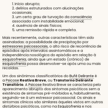
1. início abrupto;
2. delírios estruturados com alucinações
ocasionais;
3. um certo grau de turvação da
consciência
associada com instabilidade emocional;
4. ausência de sinais físicos;
5. uma remissão rápida e completa.
Mais recentemente, outras características têm sido
assinaladas: a possibilidade de precipitação por
estressores psicossociais
, o alto risco de recorrência de
episódios após intervalos assintomáticos e a
independência nosológica do episódio em relação à
esquizofrenia
, ainda que um estado (crônico) de
esquizofrenia
possa desenvolver-se após uma ou mais
recaídas.
Um dos sinônimos classificatórios do
Bufê Delirante
é
a
Psicose
Reativa Breve
, ou
Transtorno Delirante
Transitório
. A
Psicose
Reativa Breve se caracteriza pelo
aparecimento abrupto dos sintomas psicóticos sem a
existência de sintomas pré-mórbidos e, habitualmente,
seguindo-se à um estressor psicossocial. Os sinais e
sintomas clínicos são similares àqueles vistos em outros
distúrbios psicóticos, como na
Esquizofrenia
e nos