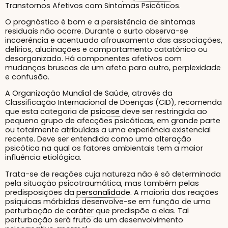
Transtornos Afetivos com Sintomas Psicóticos.
O prognóstico é bom e a persistência de sintomas
residuais não ocorre. Durante o surto observa-se
incoerência e acentuado afrouxamento das associações,
delírios, alucinações e comportamento catatônico ou
desorganizado. Há componentes afetivos com
mudanças bruscas de um afeto para outro, perplexidade
e confusão.
A Organização Mundial de Saúde, através da
Classificação Internacional de Doenças (CID), recomenda
que esta categoria de
psicose
deve ser restringida ao
pequeno grupo de afecções psicóticas, em grande parte
ou totalmente atribuídas a uma experiência existencial
recente. Deve ser entendida como uma alteração
psicótica na qual os fatores ambientais tem a maior
influência etiológica.
Trata-se de reações cuja natureza não é só determinada
pela situação psicotraumática, mas também pelas
predisposições da
personalidade
. A maioria das reações
psíquicas mórbidas desenvolve-se em função de uma
perturbação de
caráter
que predispõe a elas. Tal
perturbação será fruto de um desenvolvimento