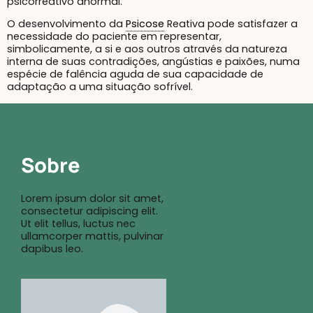
psicorreativo anormal.
O desenvolvimento da
Psicose
Reativa pode satisfazer a
necessidade do paciente em representar,
simbolicamente, a si e aos outros através da natureza
interna de suas contradições, angústias e paixões, numa
espécie de falência aguda de sua capacidade de
adaptação a uma situação sofrível.
Sobre
Lorem ipsum dolor sit amet,
consectetur adipiscing elit.
Ut elit tellus, luctus nec
ullamcorper mattis, pulvinar
dapibus leo.