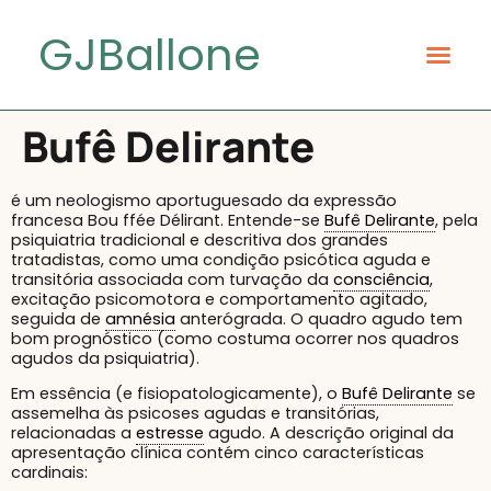
GJBallone
Bufê Delirante
é um neologismo aportuguesado da expressão
francesa Bou ffée Délirant. Entende-se
Bufê Delirante
, pela
psiquiatria tradicional e descritiva dos grandes
tratadistas, como uma condição psicótica aguda e
transitória associada com turvação da
consciência
,
excitação psicomotora e comportamento agitado,
seguida de
amnésia
anterógrada. O quadro agudo tem
bom prognóstico (como costuma ocorrer nos quadros
agudos da psiquiatria).
Em essência (e fisiopatologicamente), o
Bufê Delirante
se
assemelha às psicoses agudas e transitórias,
relacionadas a
estresse
agudo. A descrição original da
apresentação clínica contém cinco características
cardinais: