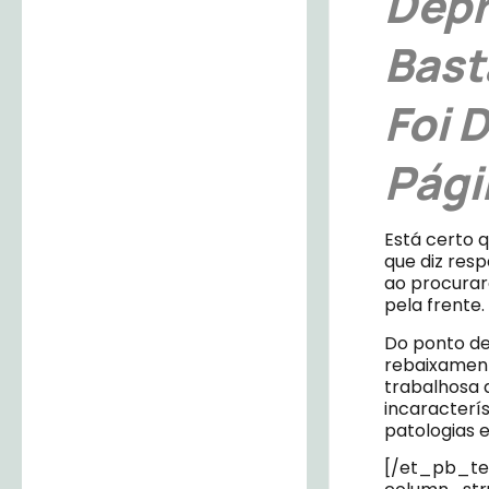
Depr
Bast
Foi 
Pági
Está certo 
que diz res
ao procura
pela frente.
Do ponto de 
rebaixament
trabalhosa d
incaracterí
patologias 
[/et_pb_te