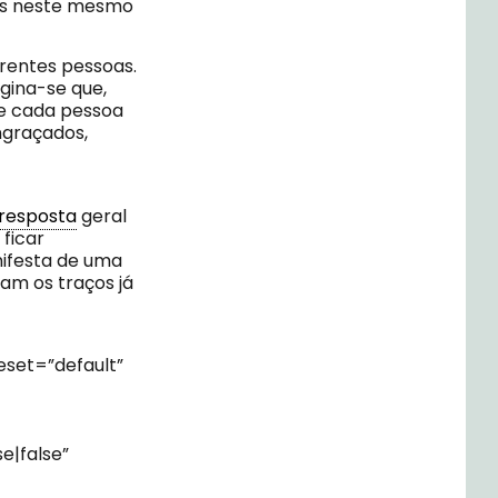
ros neste mesmo
erentes pessoas.
gina-se que,
e cada pessoa
engraçados,
resposta
geral
 ficar
ifesta de uma
am os traços já
set=”default”
e|false”