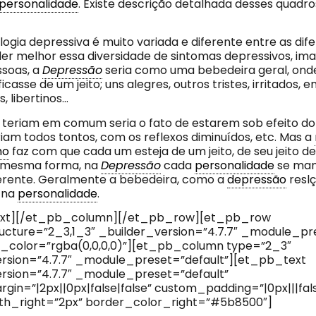
personalidade
. Existe descrição detalhada desses quad
ogia depressiva é muito variada e diferente entre as dif
er melhor essa diversidade de sintomas depressivos, ima
ssoas, a
Depressão
seria como uma bebedeira geral, ond
ficasse de um jeito; uns alegres, outros tristes, irritados, 
, libertinos…
 teriam em comum seria o fato de estarem sob efeito do
riam todos tontos, com os reflexos diminuídos, etc. Mas a
mo
faz com que cada um esteja de um jeito, de seu jeito de
 mesma forma, na
Depressão
cada
personalidade
se man
erente. Geralmente a bebedeira, como a
depressão
reslç
 na
personalidade
.
xt][/et_pb_column][/et_pb_row][et_pb_row
cture=”2_3,1_3″ _builder_version=”4.7.7″ _module_pre
_color=”rgba(0,0,0,0)”][et_pb_column type=”2_3″
rsion=”4.7.7″ _module_preset=”default”][et_pb_text
rsion=”4.7.7″ _module_preset=”default”
in=”|2px||0px|false|false” custom_padding=”|0px|||fals
th_right=”2px” border_color_right=”#5b8500″]