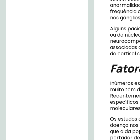
anormalidad
frequência 
nos gânglio
Alguns pac
ou do núcle
neurocompor
associadas 
de cortisol 
Fator
Inúmeros es
muito têm d
Recentement
específicos
moleculares
Os estudos a
doença nos 
que a da po
portador de