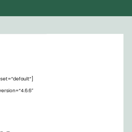
set=”default”]
rsion=”4.6.6″