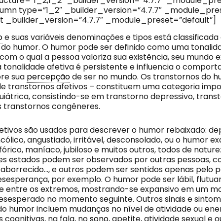
cture=”1_2,1_2″ _builder_version=”4.7.7″ _module_pre
mn type=”1_2″ _builder_version=”4.7.7″ _module_pres
 _builder_version=”4.7.7″ _module_preset=”default”]
o
e suas variáveis denominações e tipos está classificada
 do humor. O humor pode ser definido como uma tonalida
com o qual a pessoa valoriza sua existência, seu mundo e
sa tonalidade afetiva é persistente e influencia o compo
ore sua
percepção
de ser no mundo. Os transtornos do h
 transtornos afetivos – constituem uma categoria impo
iátrica, consistindo-se em transtorno depressivo, transt
s transtornos congêneres.
etivos são usados para descrever o humor rebaixado: depr
cólico, angustiado, irritável, desconsolado, ou o humor 
fórico, maníaco, jubiloso e muitos outros, todos de nature
es estados podem ser observados por outras pessoas, co
z, aborrecido…, e outros podem ser sentidos apenas pelo 
sesperança, por exemplo. O humor pode ser lábil, flutuar
e entre os extremos, mostrando-se expansivo em um m
esesperado no momento seguinte. Outros sinais e sintom
do humor incluem mudanças no nível de atividade ou ener
cognitivas, na fala, no
sono
, apetite, atividade sexual e 