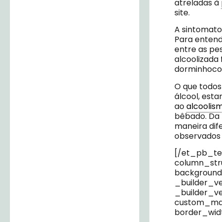
atreladas à
site.
A sintomatol
Para entend
entre as pe
alcoolizada 
dorminhocos
O que todos
álcool, esta
ao
alcoolis
bêbado. Da
maneira dif
observados
[/et_pb_te
column_stru
background
_builder_ve
_builder_ve
custom_marg
border_wid