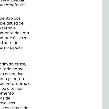
set=”default”]
et=”default”]
 dentro dos
de difusa de
xterno e
rtamento de uma
umor – às vezes
rtante de
orno bipolar
imido, triste,
exaltado como
za descritiva.
mo p. ex., um
paciente, como é
 ou alternar
omento,
as de
gia, nas
outros ritmos de