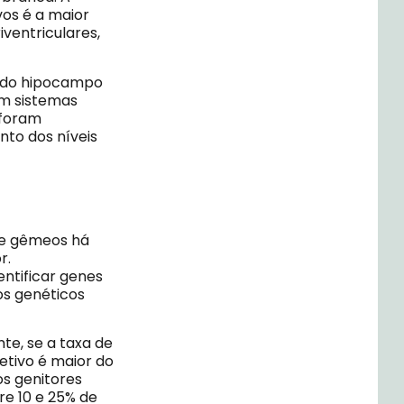
s é a maior
ventriculares,
 do hipocampo
em sistemas
 foram
to dos níveis
de gêmeos há
r.
ntificar genes
os genéticos
te, se a taxa de
tivo é maior do
os genitores
re 10 e 25% de