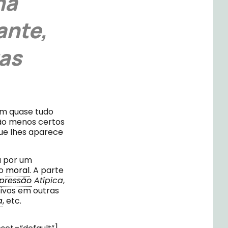
ma
ante,
ras
m quase tudo
tão menos certos
ue lhes aparece
a por um
to
moral
. A parte
pressão
Atípica
,
ivos em outras
a
, etc.