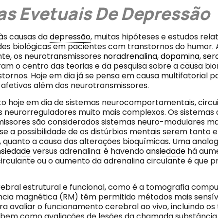
s Evetuais De Depressão
às causas da
depressão
, muitas hipóteses e estudos rel
es biológicas em pacientes com transtornos do humor. A
te, os neurotransmissores
noradrenalina
,
dopamina
,
ser
ram o centro das teorias e da pesquisa sobre a causa bi
tornos. Hoje em dia já se pensa em causa multifatorial p
 afetivos além dos neurotransmissores.
to hoje em dia de sistemas neurocomportamentais, circui
neurorreguladores muito mais complexos. Os sistemas 
issores são considerados sistemas neuro-modulares ma
e a possibilidade de os distúrbios mentais serem tanto e
, quanto a causa das alterações bioquímicas. Uma analog
siedade
versus adrenalina: é havendo
ansiedade
há aume
circulante ou o aumento da adrenalina circulante é que p
bral estrutural e funcional, como é a
tomografia compu
ncia magnética (RM) têm permitido métodos mais sensív
ra avaliar o funcionamento cerebral ao vivo, incluindo os 
, bem como avaliações de lesões da chamada substância