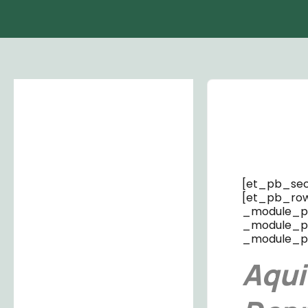
[et_pb_sect
[et_pb_row 
_module_pr
_module_pre
_module_pr
Aqui