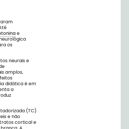
ataram
té
otonina
e
oneurológica
ara os
tos neurais e
de
is amplos,
feitos
ia didática é em
nta a
roduz
tadorizada (TC)
eis e não
tratos cortical e
 branca. A