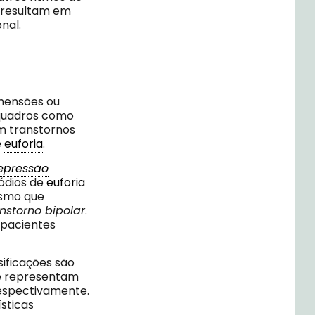
 resultam em
nal.
mensões ou
 quadros como
m transtornos
e
euforia
.
epressão
ódios de
euforia
esmo que
nstorno bipolar
.
 pacientes
ificações são
e representam
espectivamente.
sticas