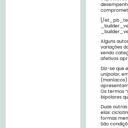
desempenho
comprometim
[/et_pb_te
_builder_ve
_builder_ve
Alguns auto
variações d
sendo categ
afetivos ap
Diz-se que 
unipolar
, e
(maníacos) 
apresentam
Os termos “
bipolares q
Duas outras
elas: cicloti
formas meno
São condiçõ