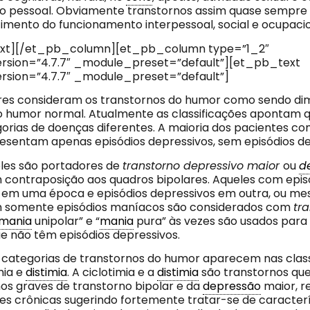
 pessoal. Obviamente transtornos assim quase sempre
ento do funcionamento interpessoal, social e ocupacio
xt][/et_pb_column][et_pb_column type=”1_2″
rsion=”4.7.7″ _module_preset=”default”][et_pb_text
rsion=”4.7.7″ _module_preset=”default”]
res consideram os transtornos do humor como sendo di
o humor normal. Atualmente as classificações apontam
orias de doenças diferentes. A maioria dos pacientes co
resentam apenas episódios depressivos, sem episódios d
eles são portadores de
transtorno depressivo maior
ou
d
m contraposição aos quadros bipolares. Aqueles com epis
em uma época e episódios depressivos em outra, ou m
 somente episódios maníacos são considerados com
tra
mania
unipolar” e “
mania
pura” às vezes são usados para
ue não têm episódios depressivos.
 categorias de transtornos do humor aparecem nas class
mia e
distimia
. A ciclotimia e a
distimia
são transtornos qu
s graves de transtorno bipolar e da
depressão
maior, r
es crônicas sugerindo fortemente tratar-se de caracterí