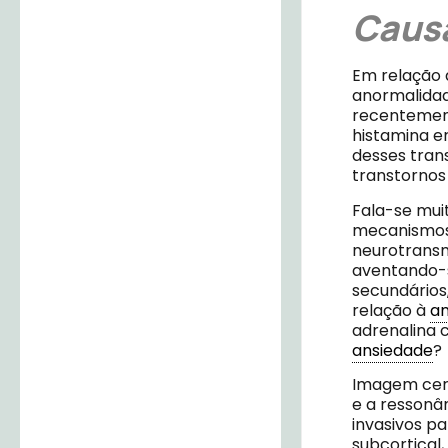
Causa
Em relação 
anormalidad
recentemen
histamina e
desses trans
transtornos
Fala-se mui
mecanismos 
neurotransm
aventando-s
secundários
relação à
an
adrenalina 
ansiedade
?
Imagem cere
e a ressonâ
invasivos pa
subcortical