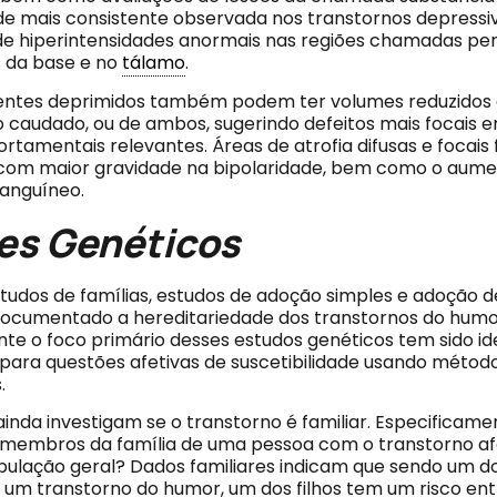
e mais consistente observada nos transtornos depressivo
de hiperintensidades anormais nas regiões chamadas peri
s da base e no
tálamo
.
ientes deprimidos também podem ter volumes reduzidos
o caudado, ou de ambos, sugerindo defeitos mais focais 
tamentais relevantes. Áreas de atrofia difusas e focais
com maior gravidade na bipolaridade, bem como o aumen
sanguíneo.
es Genéticos
tudos de famílias, estudos de adoção simples e adoção 
ocumentado a hereditariedade dos transtornos do humo
e o foco primário desses estudos genéticos tem sido ide
 para questões afetivas de suscetibilidade usando métod
.
inda investigam se o transtorno é familiar. Especificamen
membros da família de uma pessoa com o transtorno afe
pulação geral? Dados familiares indicam que sendo um d
 um transtorno do humor, um dos filhos tem um risco ent