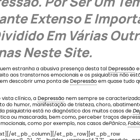
essão. Por Ser Um Te
ante Extenso E Import
Dividido Em Várias Out
nas Neste Site.
quem estranha a abusiva presença desta tal
Depressão
e
peito aos transtornos emocionais e os psiquiatras não es
rem descobrir uma ponta de
Depressão
em quase tudo q
vista clínico, a
Depressão
nem sempre se caracterizad
o do humor, manifestação de tristeza, choro, abatimen
a psiquiatria está no diagnóstico dos muitos casos de
De
stica ou mascarada, bem como, perceber traços depress
emocionais, como por exemplo, nos casos de
Pânico
,
Fobi
xt][/et_pb_column][/et_pb_row][et_pb_row