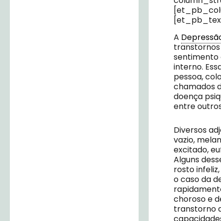
column_stru
[et_pb_colu
[et_pb_text
A
Depressã
transtornos
sentimento 
interno. Es
pessoa, col
chamados de
doença psiqu
entre outro
Diversos adj
vazio, melan
excitado, eu
Alguns dess
rosto infeli
o caso da de
rapidament
choroso e d
transtorno 
capacidades 