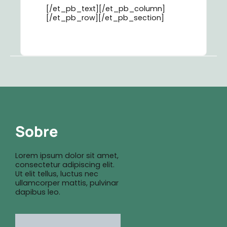
[/et_pb_text][/et_pb_column]
[/et_pb_row][/et_pb_section]
Sobre
Lorem ipsum dolor sit amet,
consectetur adipiscing elit.
Ut elit tellus, luctus nec
ullamcorper mattis, pulvinar
dapibus leo.