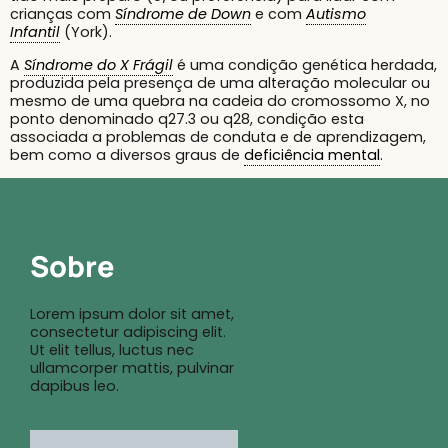
crianças com
Síndrome de Down
e com
Autismo
Infantil
(York).
A
Síndrome do X Frágil
é uma condição genética herdada,
produzida pela presença de uma alteração molecular ou
mesmo de uma quebra na cadeia do cromossomo X, no
ponto denominado q27.3 ou q28, condição esta
associada a problemas de conduta e de aprendizagem,
bem como a diversos graus de
deficiência mental
.
Sobre
Lorem ipsum dolor sit amet,
consectetur adipiscing elit.
Ut elit tellus, luctus nec
ullamcorper mattis, pulvinar
dapibus leo.