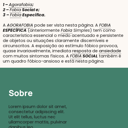
1 –
Agorafobia
;
2 –
Fobia
Social e;
3 –
Fobia
Específica.
A
AGORAFOBIA
pode ser vista nesta página. A
FOBIA
ESPECÍFICA
(anteriormente
Fobia
Simples
) tem como
característica essencial o medo acentuado e persistente
de objetos ou situações claramente discerníveis e
circunscritos. A exposição ao estímulo fóbico provoca,
quase invariavelmente, imediata
resposta
de
ansiedade
com muitos sintomas físicos. A
FOBIA
SOCIAL
também é
um quadro fóbico-ansioso e está nesta página.
Sobre
Lorem ipsum dolor sit amet,
consectetur adipiscing elit.
Ut elit tellus, luctus nec
ullamcorper mattis, pulvinar
dapibus leo.