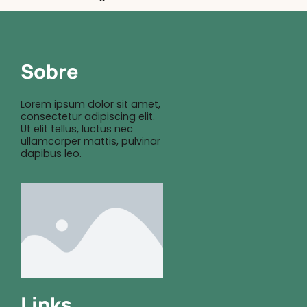
Sobre
Lorem ipsum dolor sit amet,
consectetur adipiscing elit.
Ut elit tellus, luctus nec
ullamcorper mattis, pulvinar
dapibus leo.
Links