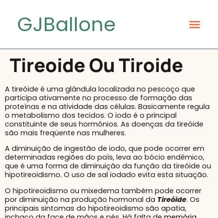
GJBallone
Tireoide Ou Tiroide
A tireóide é uma glândula localizada no pescoço que
participa ativamente no processo de formação das
proteínas e na atividade das células. Basicamente regula
o metabolismo dos tecidos. O iodo é o principal
constituinte de seus hormônios. As doenças da tireóide
são mais freqüente nas mulheres.
A diminuição de ingestão de iodo, que pode ocorrer em
determinadas regiões do país, leva ao bócio endêmico,
que é uma forma de diminuição da função da tireóide ou
hipotireoidismo. O uso de sal iodado evita esta situação.
O hipotireoidismo ou mixedema também pode ocorrer
por diminuição na produção hormonal da
Tireóide
. Os
principais sintomas do hipotireoidismo são apatia,
inchaço da face de mãos e pés. Há falta de
memória