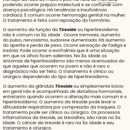
podendo ocorrer prejuízo intelectual e se confundir com
doença psicológica. Há tendência a insuficiência
cardíaca. É comum ocorrer hemorragia genital na mulher.
O tratamento é feito com reposição do hormônio.
O aumento da função da
Tireoide
ou hipertireoidismo
não é comum na 3a. idade . Ocorre tremores, aumento
do pulso, nervosismo, sudorese aumentada. Há aumento
do apetite e perda de peso. Ocorre sensação de fadiga e
insônia. Pode ocorrer a exoftalmia que é uma situação
em que os olhos ficam salientes. Na 3a. idade os
sintomas de hipertireoidismo são menos acentuados do
que aqueles que ocorrem no jovem e não é raro o
diagnóstico não ser feito. O tratamento é clínico ou
cirúrgico dependendo do tipo de hipertireoidismo.
O aumento da glândula
Tireoide
ou simplesmente bócio
em geral não é acompanhado de distúrbios hormonais,
entretanto quando ocorrem a alteração mais comum é o
hipertireoidismo. O aumento da tireoide pode levar a
dificuldade respiratória por compressão da traqueia. O
tratamento pode ser clínico ou cirúrgico. Os processos
inflamatórios da tireoide, as tireoidites, são raras na 3a.
idade. O câncer da tireoide é raro na 3a. idade e seu
tratamento é cirúrgico.