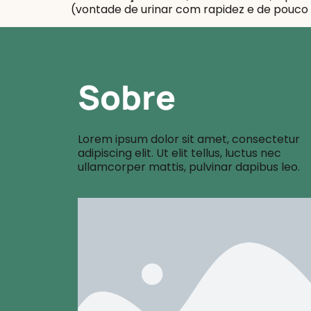
(vontade de urinar com rapidez e de pouco 
Sobre
Lorem ipsum dolor sit amet, consectetur
adipiscing elit. Ut elit tellus, luctus nec
ullamcorper mattis, pulvinar dapibus leo.