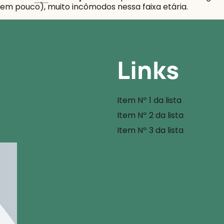
em pouco), muito incômodos nessa faixa etária.
Links
Item Nº 1 da lista
Item Nº 2 da lista
Item Nº 3 da lista