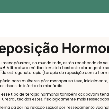
Reposição Hormo
u menopáusicas, no mundo todo, estão recebendo de seus 
nal
. A literatura médica tem sido bastante abrangente sob
es da estrogenoterapia (terapia de reposição com o horm
gênio para mulheres pós-
menopausa
teve, inicialmente
os riscos de infarto do miocárdio.
 esse tipo de terapia hormonal também acabavam tendo
i-uretral, tecidos estes, fisiologicamente mais ressecad
oblema da
dor
na relação sexual por ressecamento vaginal 