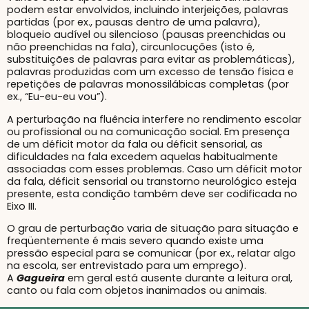
podem estar envolvidos, incluindo interjeições, palavras
partidas (por ex., pausas dentro de uma palavra),
bloqueio audível ou silencioso (pausas preenchidas ou
não preenchidas na fala), circunlocuções (isto é,
substituições de palavras para evitar as problemáticas),
palavras produzidas com um excesso de tensão física e
repetições de palavras monossilábicas completas (por
ex., “Eu-eu-eu vou”).
A perturbação na fluência interfere no rendimento escolar
ou profissional ou na comunicação social. Em presença
de um déficit motor da fala ou déficit sensorial, as
dificuldades na fala excedem aquelas habitualmente
associadas com esses problemas. Caso um déficit motor
da fala, déficit sensorial ou transtorno neurológico esteja
presente, esta condição também deve ser codificada no
Eixo III.
O grau de perturbação varia de situação para situação e
freqüentemente é mais severo quando existe uma
pressão especial para se comunicar (por ex., relatar algo
na escola, ser entrevistado para um emprego).
A
Gagueira
em geral está ausente durante a leitura oral,
canto ou fala com objetos inanimados ou animais.