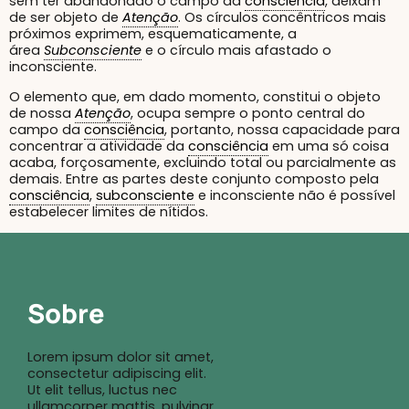
sem ter abandonado o campo da
consciência
, deixam
de ser objeto de
Atenção
. Os círculos concêntricos mais
próximos exprimem, esquematicamente, a
área
Subconsciente
e o círculo mais afastado o
inconsciente.
O elemento que, em dado momento, constitui o objeto
de nossa
Atenção
, ocupa sempre o ponto central do
campo da
consciência
, portanto, nossa capacidade para
concentrar a atividade da
consciência
em uma só coisa
acaba, forçosamente, excluindo total ou parcialmente as
demais. Entre as partes deste conjunto composto pela
consciência
,
subconsciente
e inconsciente não é possível
estabelecer limites de nítidos.
Sobre
Lorem ipsum dolor sit amet,
consectetur adipiscing elit.
Ut elit tellus, luctus nec
ullamcorper mattis, pulvinar