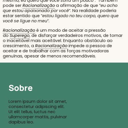
mesmo, eu quero que você sofra um pouco
“. Também
pode ser
Racionalização
a afirmação de que “
eu acho
que estou apaixonado por você
“. Na realidade poderia
estar sentido que “
estou ligado no teu corpo, quero que
você se ligue no meu
“.
Racionalização
é um modo de aceitar a pressão
do
Superego
, de disfarçar verdadeiros motivos, de tornar
o inaceitável mais aceitável. Enquanto obstáculo ao
crescimento, a
Racionalização
impede a pessoa de
aceitar e de trabalhar com as forças motivadoras
genuínas, apesar de menos recomendáveis.
Sobre
Lorem ipsum dolor sit amet,
consectetur adipiscing elit.
Ut elit tellus, luctus nec
ullamcorper mattis, pulvinar
dapibus leo.