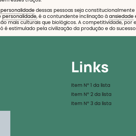
a
personalidade
dessas pessoas seja constitucionalmente d
e
personalidade
, é a contundente inclinação à
ansiedade
ão mais culturais que biológicos. A competitividade, po
 só é estimulado pela civilização da produção e do sucesso 
Links
Item Nº 1 da lista
Item Nº 2 da lista
Item Nº 3 da lista