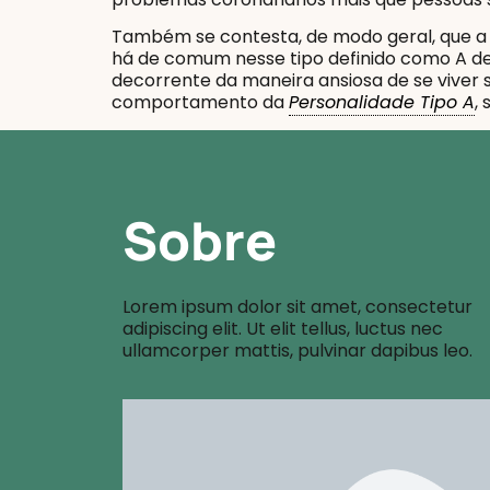
Também se contesta, de modo geral, que 
há de comum nesse tipo definido como A d
decorrente da maneira ansiosa de se viver s
comportamento da
Personalidade Tipo A
,
Sobre
Lorem ipsum dolor sit amet, consectetur
adipiscing elit. Ut elit tellus, luctus nec
ullamcorper mattis, pulvinar dapibus leo.