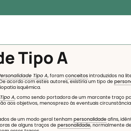
de Tipo A
Personalidade Tipo A
, foram
conceitos
introduzidos na li
De acordo com estes autores, existiria um tipo de
person
iopatia isquêmica.
Tipo A
, como sendo portadora de um marcante traço pa
eção aos objetivos, menosprezo às eventuais circunstânci
rtados de um modo geral tenham
personalidade
afins, id
doras de alguns traços de
personalidade
, normalmente de
sem esses traços.