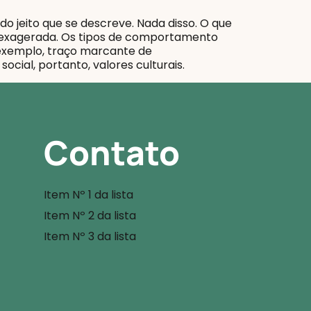
o jeito que se descreve. Nada disso. O que
exagerada. Os tipos de comportamento
r exemplo, traço marcante de
social, portanto, valores culturais.
Contato
Item Nº 1 da lista
Item Nº 2 da lista
Item Nº 3 da lista