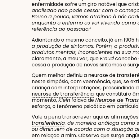
enfermidade sofre um giro notável que crist
analisado não pode cessar com o começo d
Pouco a pouco, vamos atraindo à nós cad
enquanto o enfermo os vai vivendo como al
referência ao passado
.”
Adiantando o mesmo conceito, já em 1905 ha
a produção de sintomas. Porém, a produt
produtos mentais, inconscientes na sua m
claramente, a meu ver, que
Freud
concebe
cessa a produção de novos sintomas e surg
Quem melhor definiu a
neurose de transfer
neste simpósio, com veemência, que, se ext
criança com interpretações, prescindindo de
neurose de transferência
, que constitui o 
momento,
Klein
falava de
Neurose de Trans
esforço, o fenômeno psicótico em particula
Vale a pena transcrever aqui as afirmaçõe
transferência
, de maneira análoga como s
ou diminuem de acordo com a situação ana
em relação a mim. Observo que surge
angús