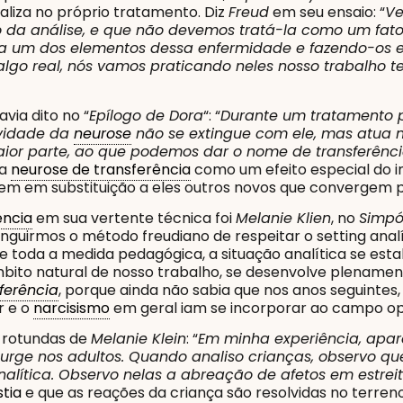
aliza no próprio tratamento. Diz
Freud
em seu ensaio: “
Ve
a análise, e que não devemos tratá-la como um fato 
a um dos elementos dessa enfermidade e fazendo-os e
go real, nós vamos praticando neles nosso trabalho ter
via dito no “
Epílogo de Dora
“: “
Durante um tratamento p
ividade da
neurose
não se extingue com ele, mas atua 
aior parte, ao que podemos dar o nome de transferênc
 a
neurose de transferência
como um efeito especial do i
em em substituição a eles outros novos que convergem pa
ência
em sua vertente técnica foi
Melanie Klien
, no
Simpós
inguirmos o método freudiano de respeitar o setting ana
 toda a medida pedagógica, a situação analítica se estab
âmbito natural de nosso trabalho, se desenvolve plename
ferência
, porque ainda não sabia que nos anos seguintes
r e o
narcisismo
em geral iam se incorporar ao campo ope
s rotundas de
Melanie Klein
: “
Em minha experiência, apa
urge nos adultos. Quando analiso crianças, observo 
lítica. Observo nelas a abreação de afetos em estrei
tia
e que as reações da criança são resolvidas no terreno