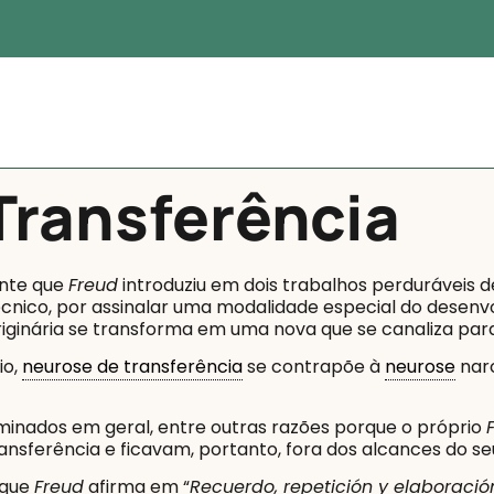
Transferência
onte que
Freud
introduziu em dois trabalhos perduráveis de
écnico, por assinalar uma modalidade especial do desenv
ginária se transforma em uma nova que se canaliza para
io,
neurose de transferência
se contrapõe à
neurose
narc
iminados em geral, entre outras razões porque o próprio
ansferência e ficavam, portanto, fora dos alcances do s
 que
Freud
afirma em “
Recuerdo, repetición y elaboració