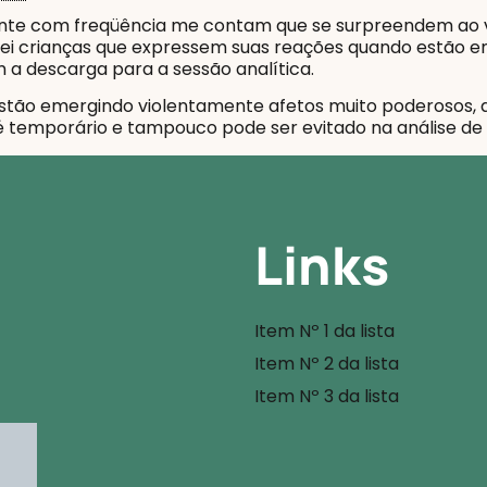
nte com freqüência me contam que se surpreendem ao ve
ei crianças que expressem suas reações quando estão
 a descarga para a sessão analítica.
stão emergindo violentamente afetos muito poderosos, 
 é temporário e tampouco pode ser evitado na análise de 
Links
Item Nº 1 da lista
Item Nº 2 da lista
Item Nº 3 da lista