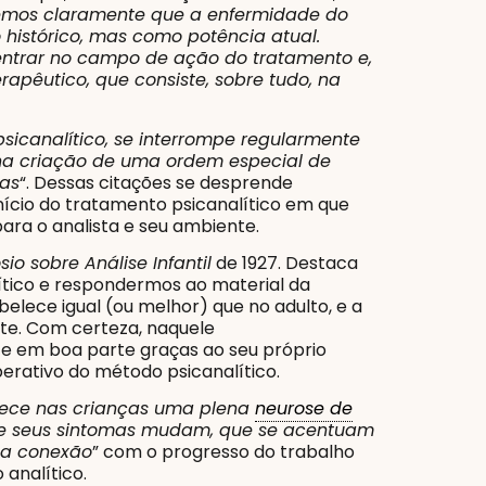
mos claramente que a enfermidade do
histórico, mas como potência atual.
ntrar no campo de ação do tratamento e,
apêutico, que consiste, sobre tudo, na
sicanalítico, se interrompe regularmente
na criação de uma ordem especial de
ias
“. Dessas citações se desprende
nício do tratamento psicanalítico em que
ra o analista e seu ambiente.
io sobre Análise Infantil
de 1927. Destaca
lítico e respondermos ao material da
elece igual (ou melhor) que no adulto, e a
nte. Com certeza, naquele
, e em boa parte graças ao seu próprio
rativo do método psicanalítico.
rece nas crianças uma plena
neurose de
que seus sintomas mudam, que se acentuam
ta conexão
” com o progresso do trabalho
 analítico.