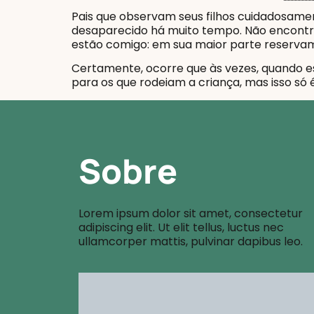
Pais que observam seus filhos cuidadosame
desaparecido há muito tempo. Não encontr
estão comigo: em sua maior parte reservam
Certamente, ocorre que às vezes, quando e
para os que rodeiam a criança, mas isso só
Sobre
Lorem ipsum dolor sit amet, consectetur
adipiscing elit. Ut elit tellus, luctus nec
ullamcorper mattis, pulvinar dapibus leo.