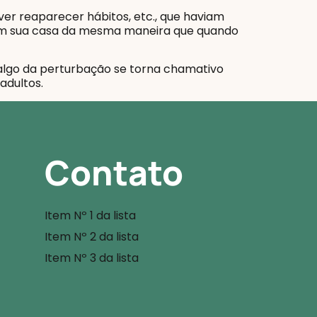
r reaparecer hábitos, etc., que haviam
 em sua casa da mesma maneira que quando
algo da perturbação se torna chamativo
adultos.
Contato
Item Nº 1 da lista
Item Nº 2 da lista
Item Nº 3 da lista