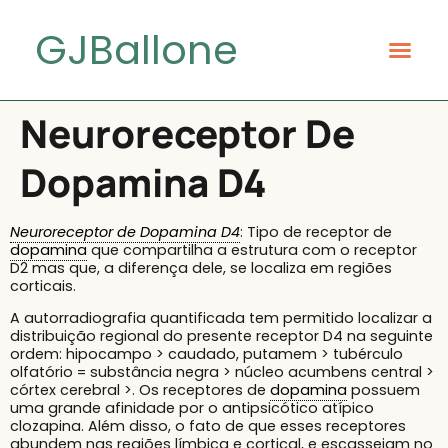
GJBallone
Neuroreceptor De
Dopamina D4
Neuroreceptor de Dopamina D4
: Tipo de receptor de
dopamina
que compartilha a estrutura com o receptor
D2 mas que, a diferença dele, se localiza em regiões
corticais.
A autorradiografia quantificada tem permitido localizar a
distribuição regional do presente receptor D4 na seguinte
ordem: hipocampo > caudado, putamem > tubérculo
olfatório = substância negra > núcleo acumbens central >
córtex cerebral >. Os receptores de
dopamina
possuem
uma grande afinidade por o antipsicótico atípico
clozapina. Além disso, o fato de que esses receptores
abundem nas regiões límbica e cortical, e escasseiam no