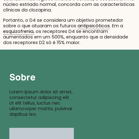
núcleo estriado normal, concorda com as características
clínicas da clozapina.
Portanto, o D4 se considera um objetivo prometedor
sobre o que atuaram os futuros
antipsicóticos
. Em a
esquizofrenia
, os receptores D4 se encontram
aumentados em um 500%, enquanto que a densidade
dos receptores D2 só é 15% maior.
Sobre
Lorem ipsum dolor sit amet,
consectetur adipiscing elit.
Ut elit tellus, luctus nec
ullamcorper mattis, pulvinar
dapibus leo.