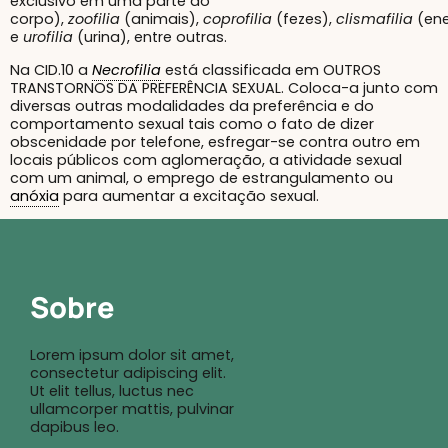
exclusivo em uma parte do
corpo),
zoofilia
(animais),
coprofilia
(fezes),
clismafilia
(en
e
urofilia
(urina), entre outras.
Na CID.10 a
Necrofilia
está classificada em OUTROS
TRANSTORNOS DA PREFERÊNCIA SEXUAL. Coloca-a junto com
diversas outras modalidades da preferência e do
comportamento sexual tais como o fato de dizer
obscenidade por telefone, esfregar-se contra outro em
locais públicos com aglomeração, a atividade sexual
com um animal, o emprego de estrangulamento ou
anóxia
para aumentar a excitação sexual.
Sobre
Lorem ipsum dolor sit amet,
consectetur adipiscing elit.
Ut elit tellus, luctus nec
ullamcorper mattis, pulvinar
dapibus leo.