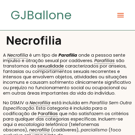
GJBallone
Necrofilia
A
Necrofilia
é um tipo de
Parafilia
onde a pessoa sente
impulso e atração sexual por cadáveres.
Parafilias
são
transtornos da
sexualidade
caracterizados por anseios,
fantasias ou comportamentos sexuais recorrentes e
intensos que envolvem objetos, atividades ou situações
incomuns e causam sofrimento clinicamente significativo
ou prejuízo no funcionamento social ou ocupacional ou
em outras áreas importantes da vida do indivíduo.
No DSM.IV a
Necrofilia
está incluída em
Parafilia Sem Outra
Especificação
. Esta categoria é incluída para a
codificação de
Parafilias
que não satisfazem os critérios
para qualquer das categorias específicas. Incluem-se
aqui a
escatologia telefônica
(telefonemas
obscenos),
necrofilia
(cadáveres),
parcialismo
(foco