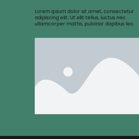
Lorem ipsum dolor sit amet, consectetur
adipiscing elit. Ut elit tellus, luctus nec
ullamcorper mattis, pulvinar dapibus leo.