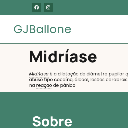
GJBallone
Midríase
Midríase
é a dilatação do diâmetro pupilar 
abuso tipo
cocaína
, álcool, lesões cerebra
na
reação
de pánico
Sobre