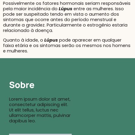
Possivelmente os fatores hormonais seriam responsáveis
pela maior incidência do
Lúpus
entre as mulheres. Isso
pode ser suspeitado tendo em vista o aumento dos
sintomas que ocorre antes do período menstrual e
durante a gravidez. Particularmente o estrogênio estaria
relacionado à doença.
Quanto à idade, o
Lúpus
pode aparecer em qualquer
faixa etária e os sintomas serão os mesmos nos homens
e mulheres.
Sobre
Lorem ipsum dolor sit amet,
consectetur adipiscing elit.
Ut elit tellus, luctus nec
ullamcorper mattis, pulvinar
dapibus leo.