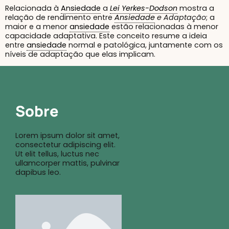
Relacionada à
Ansiedade
a
Lei Yerkes-Dodson
mostra a
relação de rendimento entre
Ansiedade
e Adaptação
; a
maior e a menor
ansiedade
estão relacionadas à menor
capacidade adaptativa. Este conceito resume a ideia
entre
ansiedade
normal e patológica, juntamente com os
níveis de adaptação que elas implicam.
Sobre
Lorem ipsum dolor sit amet,
consectetur adipiscing elit.
Ut elit tellus, luctus nec
ullamcorper mattis, pulvinar
dapibus leo.