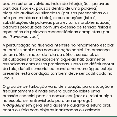
podem estar envolvidos, incluindo interjeições, palavras
partidas (por ex., pausas dentro de uma palavra),
bloqueio audível ou silencioso (pausas preenchidas ou
não preenchidas na fala), circunlocuções (isto é,
substituições de palavras para evitar as problemáticas),
palavras produzidas com um excesso de tensão física e
repetições de palavras monossilábicas completas (por
ex., “Eu-eu-eu vou”).
A perturbação na fluência interfere no rendimento escolar
ou profissional ou na comunicação social. Em presença
de um déficit motor da fala ou déficit sensorial, as
dificuldades na fala excedem aquelas habitualmente
associadas com esses problemas. Caso um déficit motor
da fala, déficit sensorial ou transtorno neurológico esteja
presente, esta condição também deve ser codificada no
Eixo III.
O grau de perturbação varia de situação para situação e
freqüentemente é mais severo quando existe uma
pressão especial para se comunicar (por ex., relatar algo
na escola, ser entrevistado para um emprego).
A
Gagueira
em geral está ausente durante a leitura oral,
canto ou fala com objetos inanimados ou animais.