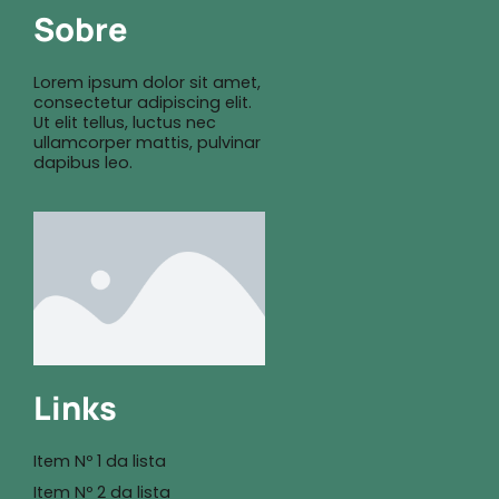
Sobre
Lorem ipsum dolor sit amet,
consectetur adipiscing elit.
Ut elit tellus, luctus nec
ullamcorper mattis, pulvinar
dapibus leo.
Links
Item Nº 1 da lista
Item Nº 2 da lista