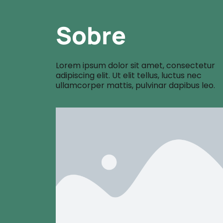
Sobre
Lorem ipsum dolor sit amet, consectetur
adipiscing elit. Ut elit tellus, luctus nec
ullamcorper mattis, pulvinar dapibus leo.