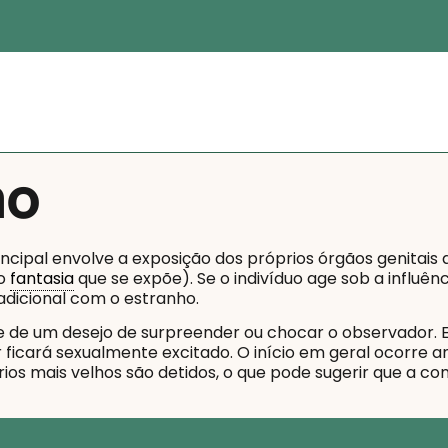
mo
incipal envolve a exposição dos próprios órgãos genitais 
to
fantasia
que se expõe). Se o indivíduo age sob a influên
adicional com o estranho.
te de um desejo de surpreender ou chocar o observador. 
 ficará sexualmente excitado. O início em geral ocorre 
rios mais velhos são detidos, o que pode sugerir que a c