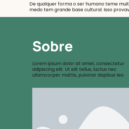
De qualquer forma o ser humano teme muit
medo tem grande base cultural. Isso prova
Sobre
Lorem ipsum dolor sit amet, consectetur
adipiscing elit. Ut elit tellus, luctus nec
ullamcorper mattis, pulvinar dapibus leo.