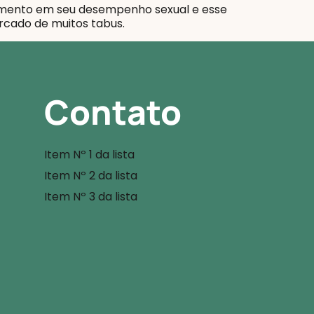
amento em seu desempenho sexual e esse
rcado de muitos tabus.
Contato
Item Nº 1 da lista
Item Nº 2 da lista
Item Nº 3 da lista