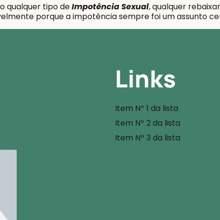
o qualquer tipo de
Impotência Sexual
, qualquer rebaix
velmente porque a impotência sempre foi um assunto ce
Links
Item Nº 1 da lista
Item Nº 2 da lista
Item Nº 3 da lista