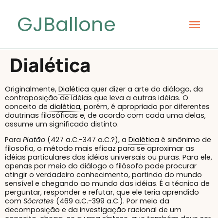
GJBallone
Dialética
Originalmente,
Dialética
quer dizer a arte do diálogo, da
contraposição de idéias que leva a outras idéias. O
conceito de
dialética
, porém, é apropriado por diferentes
doutrinas filosóficas e, de acordo com cada uma delas,
assume um significado distinto.
Para
Platão
(427 a.C.-347 a.C.?), a
Dialética
é sinônimo de
filosofia, o método mais eficaz para se aproximar as
idéias particulares das idéias universais ou puras. Para ele,
apenas por meio do diálogo o filósofo pode procurar
atingir o verdadeiro conhecimento, partindo do mundo
sensível e chegando ao mundo das idéias. É a técnica de
perguntar, responder e refutar, que ele teria aprendido
com
Sócrates
(469 a.C.-399 a.C.). Por meio da
decomposição e da investigação racional de um