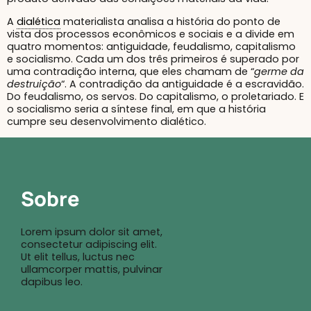
A
dialética
materialista analisa a história do ponto de
vista dos processos econômicos e sociais e a divide em
quatro momentos: antiguidade, feudalismo, capitalismo
e socialismo. Cada um dos três primeiros é superado por
uma contradição interna, que eles chamam de “
germe da
destruição
“. A contradição da antiguidade é a escravidão.
Do feudalismo, os servos. Do capitalismo, o proletariado. E
o socialismo seria a síntese final, em que a história
cumpre seu desenvolvimento dialético.
Sobre
Lorem ipsum dolor sit amet,
consectetur adipiscing elit.
Ut elit tellus, luctus nec
ullamcorper mattis, pulvinar
dapibus leo.