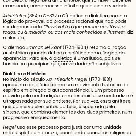
conceito, chega-se a uma síntese, que também deve ser
examinada, num processo infinito que busca a verdade.
Aristóteles
(384 a.C.-322 a.C.) define a
dialética
como a
lógica do provável, do processo racional que não pode
ser demonstrado. “
Provável é o que parece aceitável a
todos, ou à maioria, ou aos mais conhecidos e ilustres
“, diz
o filósofo.
O alemão
Emmanuel Kant
(1724-1804) retoma a noção
aristotélica quando define a
dialética
como “lógica da
aparência”. Para ele, a
dialética
é uma ilusão, pois se
baseia em princípios que, na verdade, são subjetivos.
Dialética
e História
No início do século XIX,
Friedrich Hegel
(1770-1831)
apresenta a
dialética
como um movimento histórico do
espírito em direção à autoconsciência. É um processo
movido pela contradição: uma tese inicial se contradiz e é
ultrapassada por sua antítese. Por sua vez, essa antítese,
que conserva elementos da tese, é superada pela
síntese, que combina elementos das duas primeiras, num
progressivo enriquecimento.
Hegel
usa esse processo para justificar uma unidade
entre espírito e natureza, conciliando
conceitos
religiosos