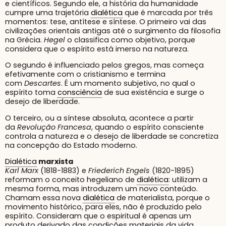
e científicos. Segundo ele, a história da humanidade
cumpre uma trajetória
dialética
que é marcada por três
momentos: tese, antítese e síntese. O primeiro vai das
civilizações orientais antigas até o surgimento da filosofia
na Grécia.
Hegel
o classifica como objetivo, porque
considera que o espírito está imerso na natureza.
O segundo é influenciado pelos gregos, mas começa
efetivamente com o cristianismo e termina
com
Descartes
. É um momento subjetivo, no qual o
espírito toma
consciência
de sua existência e surge o
desejo de liberdade.
O terceiro, ou a síntese absoluta, acontece a partir
da
Revolução Francesa
, quando o espírito consciente
controla a natureza e o desejo de liberdade se concretiza
na concepção do Estado moderno.
Dialética
marxista
Karl Marx
(1818-1883) e
Friederich Engels
(1820-1895)
reformam o conceito hegeliano de
dialética
: utilizam a
mesma forma, mas introduzem um novo conteúdo.
Chamam essa nova
dialética
de materialista, porque o
movimento histórico, para eles, não é produzido pelo
espírito. Consideram que o espiritual é apenas um
produto derivado das condições materiais da vida.