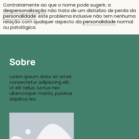
Contrariamente ao que o nome pode sugerir, a
despersonalização
não trata de um distúrbio de perda da
personalidade
: este problema inclusive não tem nenhuma
relação com qualquer aspecto da
personalidade
normal
ou patológica.
Sobre
Lorem ipsum dolor sit amet,
consectetur adipiscing elit.
Ut elit tellus, luctus nec
ullamcorper mattis, pulvinar
dapibus leo.