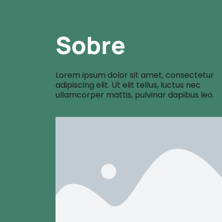
Sobre
Lorem ipsum dolor sit amet, consectetur
adipiscing elit. Ut elit tellus, luctus nec
ullamcorper mattis, pulvinar dapibus leo.