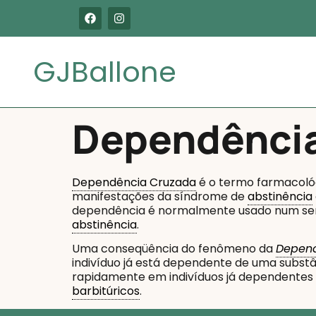
GJBallone
Dependênci
Dependência Cruzada
é o termo farmacológ
manifestações da síndrome de
abstinência
dependência é normalmente usado num sent
abstinência
.
Uma conseqüência do fenômeno da
Depen
indivíduo já está dependente de uma subst
rapidamente em indivíduos já dependentes d
barbitúricos
.