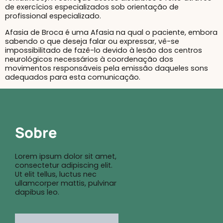
de exercícios especializados sob orientação de
profissional especializado.
Afasia de Broca é uma Afasia na qual o paciente, embora
sabendo o que deseja falar ou expressar, vê-se
impossibilitado de fazê-lo devido à lesão dos centros
neurológicos necessários à coordenação dos
movimentos responsáveis pela emissão daqueles sons
adequados para esta comunicação.
Sobre
Lorem ipsum dolor sit amet,
consectetur adipiscing elit.
Ut elit tellus, luctus nec
ullamcorper mattis, pulvinar
dapibus leo.