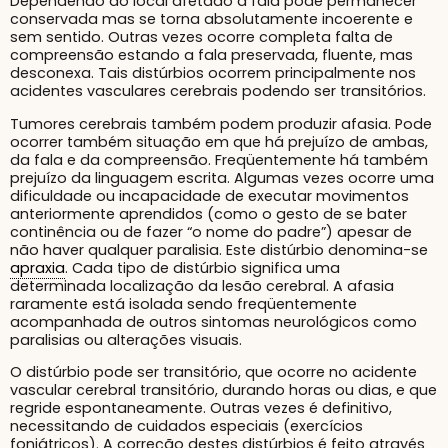
Dependendo do local afetado a fala pode permanecer
conservada mas se torna absolutamente incoerente e
sem sentido. Outras vezes ocorre completa falta de
compreensão estando a fala preservada, fluente, mas
desconexa. Tais distúrbios ocorrem principalmente nos
acidentes vasculares cerebrais podendo ser transitórios.
Tumores cerebrais também podem produzir afasia. Pode
ocorrer também situação em que há prejuízo de ambas,
da fala e da compreensão. Freqüentemente há também
prejuízo da linguagem escrita. Algumas vezes ocorre uma
dificuldade ou incapacidade de executar movimentos
anteriormente aprendidos (como o gesto de se bater
continência ou de fazer “o nome do padre”) apesar de
não haver qualquer paralisia. Este distúrbio denomina-se
apraxia
. Cada tipo de distúrbio significa uma
determinada localização da lesão cerebral. A afasia
raramente está isolada sendo freqüentemente
acompanhada de outros sintomas neurológicos como
paralisias ou alterações visuais.
O distúrbio pode ser transitório, que ocorre no acidente
vascular cerebral transitório, durando horas ou dias, e que
regride espontaneamente. Outras vezes é definitivo,
necessitando de cuidados especiais (exercícios
foniátricos). A correção destes distúrbios é feito através