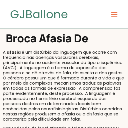
GJBallone
Broca Afasia De
A
afasia
é um distúrbio da linguagem que ocorre com
freqüência nas doenças vasculares cerebrais,
principalmente no acidente vascular do tipo o isquêmico
(AVCI). A linguagem é a forma de expressão das
pessoas e se dá através da fala, da escrita e dos gestos.
O cérebro possui um que é formado durante a vida e que
por meio de complexos mecanismos traduz as palavras
em todas as formas de expressão. A compreensão faz
parte evidentemente, deste processo. A linguagem é
processada no hemisfério cerebral esquerdo das
pessoas destras em determinados locais bem
conhecidos pelos neurofisiologistas. Distúrbios ocorridos
nestas regiões produzem a afasia ou a disfasia que se
caracteriza pela dificuldade em falar.