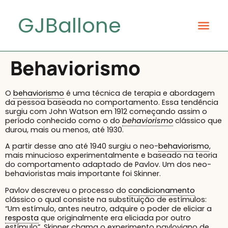
GJBallone
Behaviorismo
O
behaviorismo
é uma técnica de terapia e abordagem
da pessoa baseada no comportamento. Essa tendência
surgiu com John Watson em 1912 começando assim o
período conhecido como o do
behaviorismo
clássico que
durou, mais ou menos, até 1930.
A partir desse ano até 1940 surgiu o neo-
behaviorismo
,
mais minucioso experimentalmente e baseado na teoria
do comportamento adaptado de Pavlov. Um dos neo-
behavioristas mais importante foi Skinner.
Pavlov descreveu o processo do
condicionamento
clássico o qual consiste na substituição de estímulos:
“Um estímulo, antes neutro, adquire o poder de eliciar a
resposta
que originalmente era eliciada por outro
estímulo”. Skinner chama o experimento pavloviano de