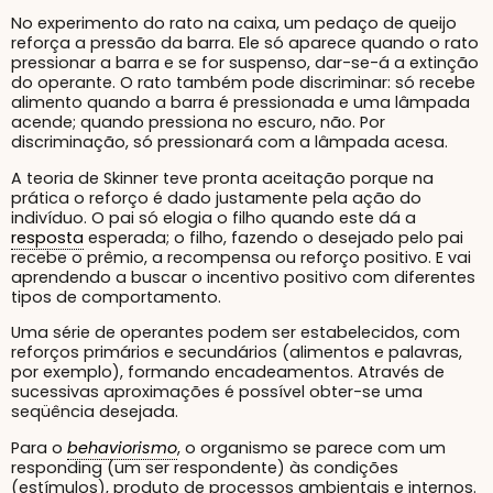
No experimento do rato na caixa, um pedaço de queijo
reforça a pressão da barra. Ele só aparece quando o rato
pressionar a barra e se for suspenso, dar-se-á a extinção
do operante. O rato também pode discriminar: só recebe
alimento quando a barra é pressionada e uma lâmpada
acende; quando pressiona no escuro, não. Por
discriminação, só pressionará com a lâmpada acesa.
A teoria de Skinner teve pronta aceitação porque na
prática o reforço é dado justamente pela ação do
indivíduo. O pai só elogia o filho quando este dá a
resposta
esperada; o filho, fazendo o desejado pelo pai
recebe o prêmio, a recompensa ou reforço positivo. E vai
aprendendo a buscar o incentivo positivo com diferentes
tipos de comportamento.
Uma série de operantes podem ser estabelecidos, com
reforços primários e secundários (alimentos e palavras,
por exemplo), formando encadeamentos. Através de
sucessivas aproximações é possível obter-se uma
seqüência desejada.
Para o
behaviorismo
, o organismo se parece com um
responding (um ser respondente) às condições
(estímulos), produto de processos ambientais e internos.