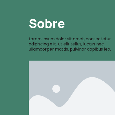
Sobre
Lorem ipsum dolor sit amet, consectetur
adipiscing elit. Ut elit tellus, luctus nec
ullamcorper mattis, pulvinar dapibus leo.