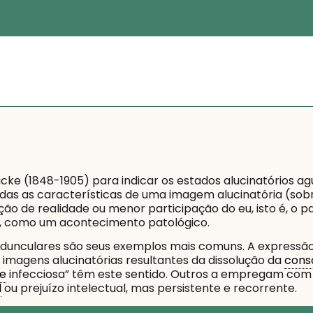
cke (1848-1905) para indicar os estados alucinatórios 
as as características de uma imagem alucinatória (sobr
ção de realidade ou menor participação do eu, isto é, o 
, como um acontecimento patológico.
 pedunculares são seus exemplos mais comuns. A expressã
: imagens alucinatórias resultantes da dissolução da
cons
se
infecciosa” têm este sentido. Outros a empregam co
l
ou prejuízo intelectual, mas persistente e recorrente.