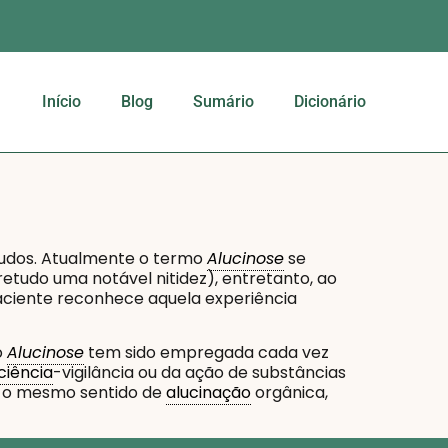
Início
Blog
Sumário
Dicionário
agudos. Atualmente o termo
Alucinose
se
etudo uma notável nitidez), entretanto, ao
paciente reconhece aquela experiência
o
Alucinose
tem sido empregada cada vez
ciência
-vigilância ou da ação de substâncias
m o mesmo sentido de
alucinação
orgânica,