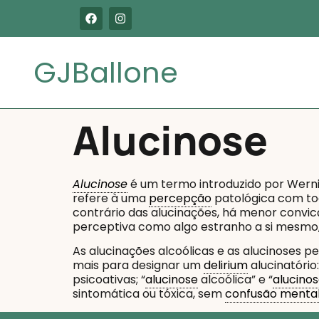
GJBallone
Alucinose
Alucinose
é um termo introduzido por Werni
refere à uma
percepção
patológica com tod
contrário das alucinações, há menor convic
perceptiva como algo estranho a si mesmo
As alucinações alcoólicas e as alucinoses
mais para designar um
delirium
alucinatório
psicoativas; “
alucinose
alcoólica” e “
alucino
sintomática ou tóxica, sem
confusão menta