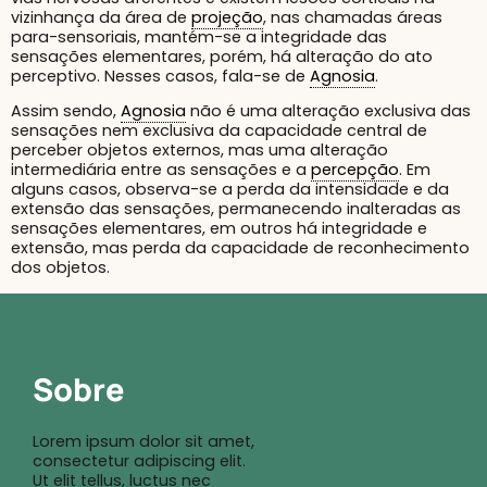
vizinhança da área de
projeção
, nas chamadas áreas
para-sensoriais, mantém-se a integridade das
sensações elementares, porém, há alteração do ato
perceptivo. Nesses casos, fala-se de
Agnosia
.
Assim sendo,
Agnosia
não é uma alteração exclusiva das
sensações nem exclusiva da capacidade central de
perceber objetos externos, mas uma alteração
intermediária entre as sensações e a
percepção
. Em
alguns casos, observa-se a perda da intensidade e da
extensão das sensações, permanecendo inalteradas as
sensações elementares, em outros há integridade e
extensão, mas perda da capacidade de reconhecimento
dos objetos.
Sobre
Lorem ipsum dolor sit amet,
consectetur adipiscing elit.
Ut elit tellus, luctus nec