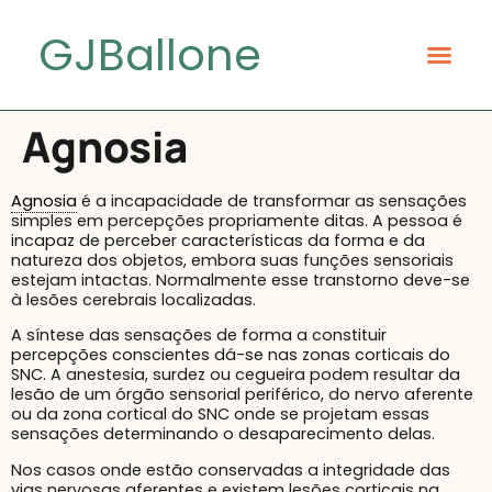
GJBallone
Agnosia
Agnosia
é a incapacidade de transformar as sensações
simples em percepções propriamente ditas. A pessoa é
incapaz de perceber características da forma e da
natureza dos objetos, embora suas funções sensoriais
estejam intactas. Normalmente esse transtorno deve-se
à lesões cerebrais localizadas.
A síntese das sensações de forma a constituir
percepções conscientes dá-se nas zonas corticais do
SNC. A anestesia, surdez ou cegueira podem resultar da
lesão de um órgão sensorial periférico, do nervo aferente
ou da zona cortical do SNC onde se projetam essas
sensações determinando o desaparecimento delas.
Nos casos onde estão conservadas a integridade das
vias nervosas aferentes e existem lesões corticais na