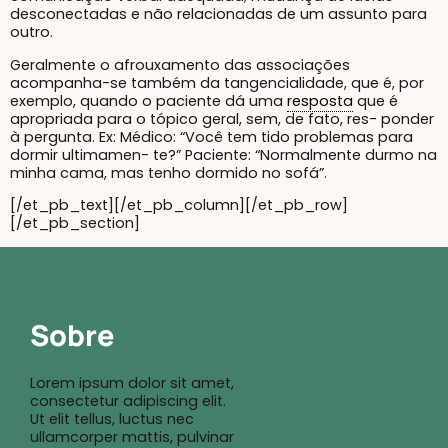
desconectadas e não relacionadas de um assunto para
outro.
Geralmente o afrouxamento das associações
acompanha-se também da tangencialidade, que é, por
exemplo,
quando o paciente dá uma
resposta
que é
apropriada para o tópico geral, sem, de fato, res- ponder
à pergunta. Ex: Médico: “Você tem tido problemas para
dormir ultimamen- te?” Paciente: “Normalmente durmo na
minha cama, mas tenho dormido no sofá”.
[/et_pb_text][/et_pb_column][/et_pb_row]
[/et_pb_section]
Sobre
Lorem ipsum dolor sit amet,
consectetur adipiscing elit.
Ut elit tellus, luctus nec
ullamcorper mattis, pulvinar