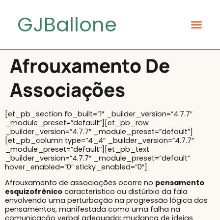
GJBallone
Afrouxamento De
Associações
[et_pb_section fb_built=”1″ _builder_version=”4.7.7″
_module_preset=”default”][et_pb_row
_builder_version=”4.7.7″ _module_preset=”default”]
[et_pb_column type=”4_4″ _builder_version=”4.7.7″
_module_preset=”default”][et_pb_text
_builder_version=”4.7.7″ _module_preset=”default”
hover_enabled=”0″ sticky_enabled=”0″]
Afrouxamento de associações ocorre no
p
ensamento
esquizofrênico
característico ou distúrbio da fala
envolvendo uma perturbação na progressão lógica dos
pensamentos, manifestada como uma falha na
comunicação verbal adequada; mudança de ideias