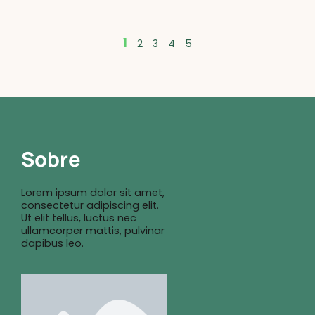
1
2
3
4
5
Sobre
Lorem ipsum dolor sit amet,
consectetur adipiscing elit.
Ut elit tellus, luctus nec
ullamcorper mattis, pulvinar
dapibus leo.