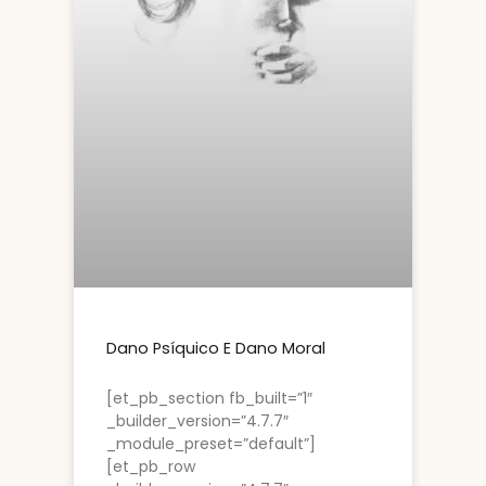
Dano Psíquico E Dano Moral
[et_pb_section fb_built=”1″
_builder_version=”4.7.7″
_module_preset=”default”]
[et_pb_row