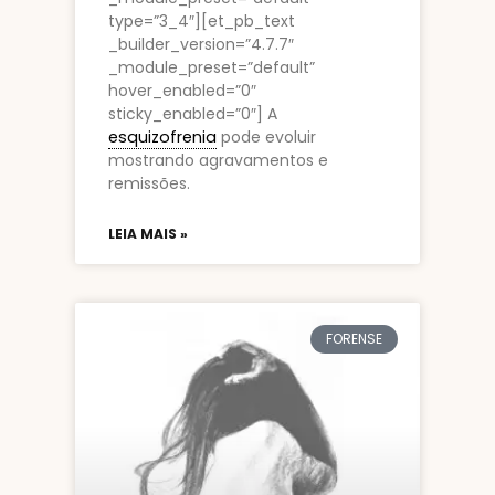
type=”3_4″][et_pb_text
_builder_version=”4.7.7″
_module_preset=”default”
hover_enabled=”0″
sticky_enabled=”0″] A
esquizofrenia
pode evoluir
mostrando agravamentos e
remissões.
LEIA MAIS »
FORENSE