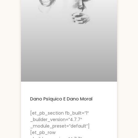
Dano Psíquico E Dano Moral
[et_pb_section fb_built=”1″
_builder_version=”4.7.7″
_module_preset=”default”]
[et_pb_row