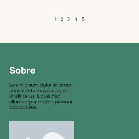
1
2
3
4
5
Sobre
Lorem ipsum dolor sit amet,
consectetur adipiscing elit.
Ut elit tellus, luctus nec
ullamcorper mattis, pulvinar
dapibus leo.