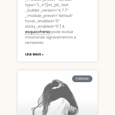
type=”3_4″][et_pb_text
_builder_version=”4.7.7″
_module_preset=”default”
hover_enabled=”0″
sticky_enabled=”0″] A
esquizofrenia
pode evoluir
mostrando agravamentos e
remissões.
LEIA MAIS »
FORENSE