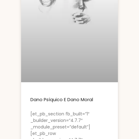
Dano Psíquico E Dano Moral
[et_pb_section fb_built=”1″
_builder_version=”4.7.7″
_module_preset=”default”]
[et_pb_row