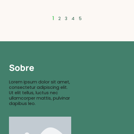
1
2
3
4
5
Sobre
Lorem ipsum dolor sit amet,
consectetur adipiscing elit.
Ut elit tellus, luctus nec
ullamcorper mattis, pulvinar
dapibus leo.