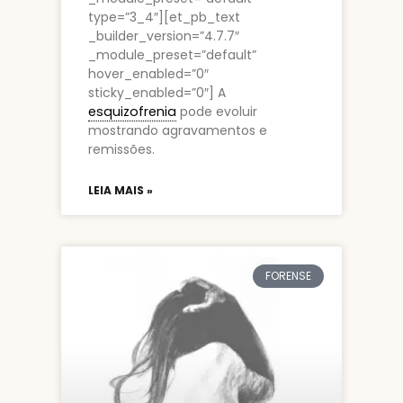
type=”3_4″][et_pb_text
_builder_version=”4.7.7″
_module_preset=”default”
hover_enabled=”0″
sticky_enabled=”0″] A
esquizofrenia
pode evoluir
mostrando agravamentos e
remissões.
LEIA MAIS »
FORENSE